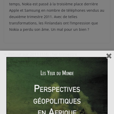
temps, Nokia est passé à la troisième place derrière
Apple et Samsung en nombre de téléphones vendus au
deuxième trimestre 2011. Avec de telles
transformations, les Finlandais ont l’impression que
Nokia a perdu son âme. Un mal pour un bien ?
Retour sur 2011 (1/4) : 1er trimestre
L’année en images (3) : 2011, l’année du nucléaire?
Royaume-Uni : des émeutes révélatrices
d’un mal bien plus profond
9 août 2011
1