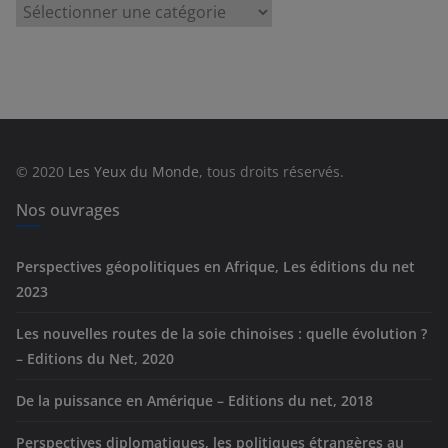
C
a
t
é
g
o
r
© 2020
Les Yeux du Monde
, tous droits réservés.
i
e
Nos ouvrages
s
Perspectives géopolitiques en Afrique, Les éditions du net
2023
Les nouvelles routes de la soie chinoises : quelle évolution ?
– Editions du Net, 2020
De la puissance en Amérique – Editions du net, 2018
Perspectives diplomatiques, les politiques étrangères au