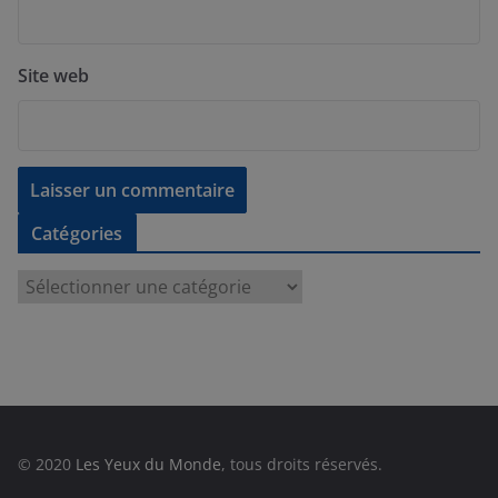
Site web
Catégories
C
a
t
é
g
o
r
© 2020
Les Yeux du Monde
, tous droits réservés.
i