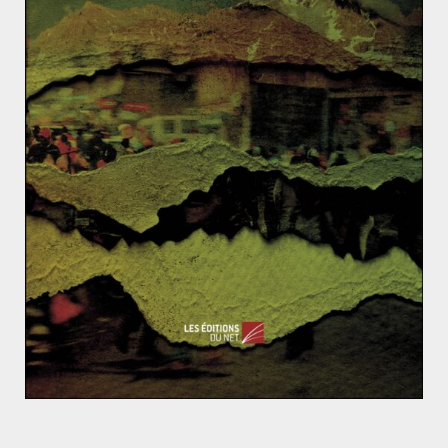
FICHES-EXEMPLES
PRÉPA CONCOURS
Aurélien CLOU
7 avril 2018
0 Comments
L’ensemble des infographies en HD sur
l’environnement
Retrouvez l’ensemble des infographie sur les
Migrations en HD ! Le lien ci-dessous : [sociallocker
id=28975] http://bit.ly/infoenvironnement [/sociallocker]
Read More