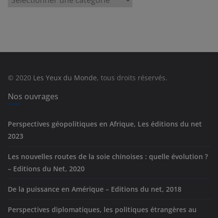
a
t
é
g
o
r
© 2020
Les Yeux du Monde
, tous droits réservés.
i
e
Nos ouvrages
s
Perspectives géopolitiques en Afrique, Les éditions du net
2023
Les nouvelles routes de la soie chinoises : quelle évolution ?
– Editions du Net, 2020
De la puissance en Amérique – Editions du net, 2018
Perspectives diplomatiques, les politiques étrangères au