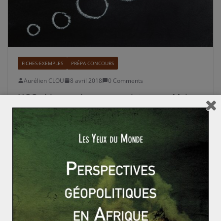
FICHES-EXEMPLES
PRÉPA CONCOURS
Aurélien CLOU
8 avril 2018
0 Comments
HGG : bien analyser son sujet – avec Major
Prépa
En collaboration avec Major Prépa, nous vous
proposons un nouveau format d’article pour vous
accompagner au mieux dans la préparation
Read More