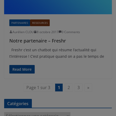
PARTENAIRES
RESSOURCES
Aurélien CLOU
8 octobre 2017
0 Comments
Notre partenaire – Freshr
Freshr c’est un chatbot qui résume l’actualité qui
t’intéresse ! C’est pratique quand on a pas le temps de
Read More
Page 1 sur 3
1
2
3
»
Catégories
C