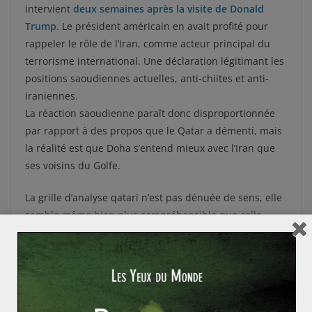
intervient
deux semaines après la visite de Donald
Trump
. Le président américain en avait profité pour
rappeler le rôle de l’Iran, comme acteur principal du
terrorisme international. Une déclaration légitimant les
positions saoudiennes actuelles, anti-chiites et anti-
iraniennes.
La réaction saoudienne paraît donc disproportionnée
par rapport à des propos que le Qatar a démenti, mais
la réalité est que Doha s’entend mieux avec l’Iran que
ses voisins du Golfe.
La grille d’analyse qatari n’est pas dénuée de sens, elle
semble même bien plus compréhensible que celle
délivrée par Donald Trump. En effet, si l’attitude de
l’Iran n’est pas exempte de tout reproche, notamment
vis-vis du Hezbollah, on ne peut pas omettre le fait que
les milices iraniennes combattent les groupes
djihadistes en Syrie et en Irak. Cependant, cette