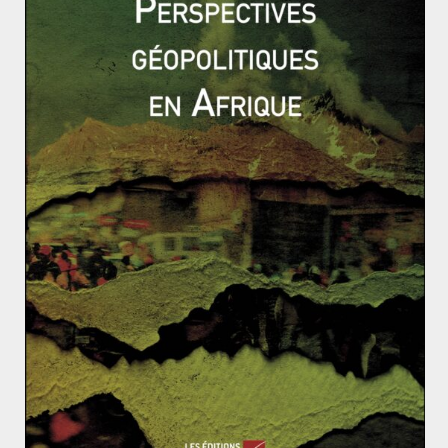
analyse plutôt réaliste des Qataris, est en contradiction
avec la politique menée par Doha en Syrie depuis 2011.
Cette politique visait à financer de nombreux groupes
opposés à Assad sans faire de distinction entre rebelles
modérés et djihadistes. Un manque de nuance qui
exaspère Riyad et un autre point de tension entre les
deux pétromonarchies.
Contrairement à
la rupture diplomatique intervenue
en janvier 2016 entre l’Iran et l’Arabie saoudite
, celle-ci
à de grande chance d’être temporaire. En 2014 déjà,
l’Arabie saoudite avaient rappelé ses ambassadeurs
pour protester contre le soutien du Qatar aux Frères
musulmans. L’objectif pour les saoudiens étant de faire
pression sur Doha, afin que le gouvernement qatari
abandonne à la fois ses positions pro-iraniennes jugées
provocantes et les aides apportées à certains groupes
djihadistes. La question étant de savoir si cette