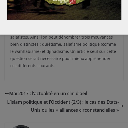
politique de pression fonctionnera sur l’émirat du
Qatar et sa soif d’indépendance.
(1) Résumer la situation est complexe, puisque
différents courants existent notamment chez les
salafistes. Ainsi l’on peut dénombrer trois mouvances
bien distinctes : quiétisme, salafisme politique (comme
le wahhabisme) et djihadisme. Un article seul sur cette
question serait nécessaire pour mieux appréhender
ces différents courants.
Mai 2017 : l’actualité en un clin d’oeil
L’islam politique et l’Occident (2/3) : le cas des Etats-
Unis ou les « alliances circonstancielles »