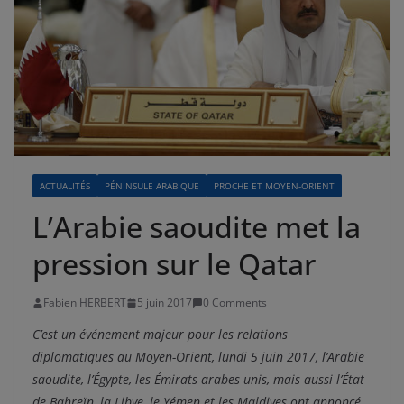
ACTUALITÉS
PÉNINSULE ARABIQUE
PROCHE ET MOYEN-ORIENT
L’Arabie saoudite met la
pression sur le Qatar
Fabien HERBERT
5 juin 2017
0 Comments
C’est un événement majeur pour les relations
diplomatiques au Moyen-Orient, lundi 5 juin 2017, l’Arabie
saoudite, l’Égypte, les Émirats arabes unis, mais aussi l’État
de
Bahreïn, la Libye, le Yémen et les Maldives ont annoncé