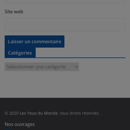
Site web
Catégories
C
a
t
é
g
o
r
© 2020
Les Yeux du Monde
, tous droits réservés.
i
e
Nos ouvrages