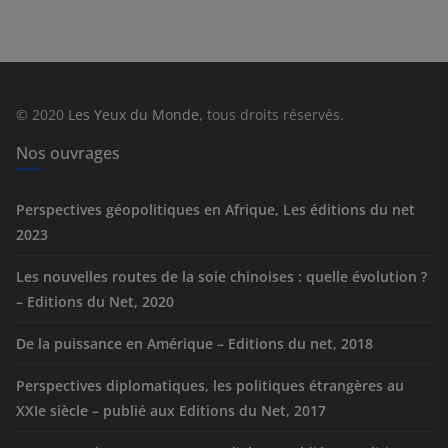
t
é
g
o
r
© 2020
Les Yeux du Monde
, tous droits réservés.
i
e
Nos ouvrages
s
Perspectives géopolitiques en Afrique, Les éditions du net
2023
Les nouvelles routes de la soie chinoises : quelle évolution ?
– Editions du Net, 2020
De la puissance en Amérique – Editions du net, 2018
Perspectives diplomatiques, les politiques étrangères au
XXIe siècle – publié aux Editions du Net, 2017