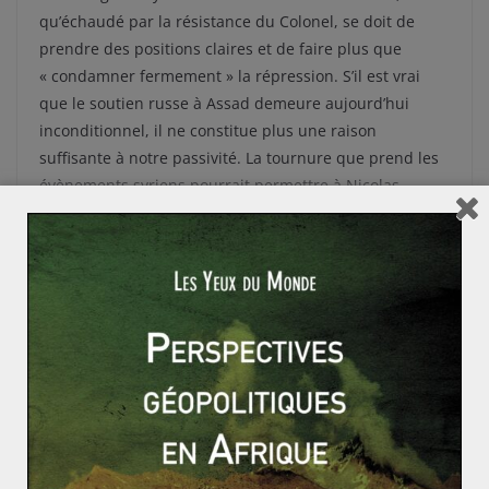
qu’échaudé par la résistance du Colonel, se doit de
prendre des positions claires et de faire plus que
« condamner fermement » la répression. S’il est vrai
que le soutien russe à Assad demeure aujourd’hui
inconditionnel, il ne constitue plus une raison
suffisante à notre passivité. La tournure que prend les
évènements syriens pourrait permettre à Nicolas
Sarkozy et à la France un nouveau coup d’éclat sur la
scène internationale ; coup d’éclat dans l’intérêt du
peuple syrien, à défaut d’un coup d’Etat
démocratisateur comme en Egypte.
El-Bachir en Chine… alors que les Nations Unies s’oc
cupent du cas du Sud-Soudan
La colère grecque à nouveau citée