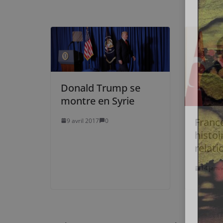
Donald Trump se
montre en Syrie
France
9 avril 2017
0
histoi
relat
14 janv