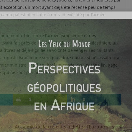
fait exception, un mort ayant déjà été recensé peu de temps
 camp palestinien suite à un raid exécuté par l’armée
ffrontement d’hier entre l’armée israélienne et des
 ayant fait près de neuf morts dans le camp palestinien, un
 d’ores et déjà signifié sa volonté de venger ses militants,
 La riposte israélienne sera plus dure encore si nécessaire » a
er ministre israélien; bref un cercle vicieux sans fin, gage
x qui ne sont pas prêts de s’arrêter à Gaza.
0
0
Accalmie de la crise de la dette : l’Europe s’est ell