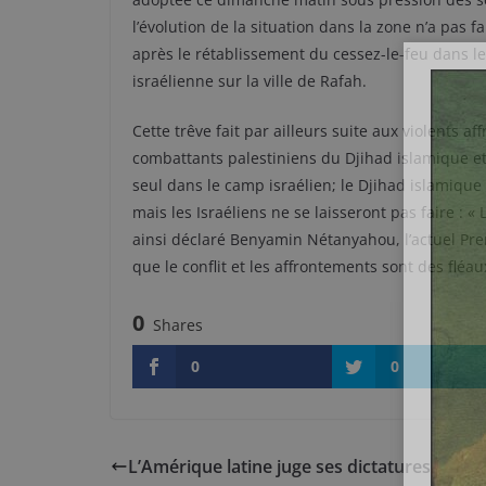
l’évolution de la situation dans la zone n’a pas 
après le rétablissement du cessez-le-feu dans le
israélienne sur la ville de Rafah.
Cette trêve fait par ailleurs suite aux violents a
combattants palestiniens du Djihad islamique et
seul dans le camp israélien; le Djihad islamique a
mais les Israéliens ne se laisseront pas faire : «
ainsi déclaré Benyamin Nétanyahou, l’actuel Premi
que le conflit et les affrontements sont des fléau
0
Shares
0
0
L’Amérique latine juge ses dictatures