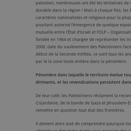
palestien, nombreuses ont été les tentatives de 
durable dans la région ! Mais à chaque fois, le
caractères nationalistes et religieux pour la plu
pourtant autorisé l’émergence de quelque espoir
mutuelle entre l’État d’Israël et l’OLP – Organisa
fondée en 1964 et chargée de représenter les in
2000, date du soulèvement des Palestiniens face à
début de la Seconde Intifida, ce sont tous les a
par là la zone toute entière dans la pénombre.
Pénombre dans laquelle le territoire évolue tou
dirimants, et les revendications persistent dans
De leur coté, les Palestiniens réclament la reconna
Cisjordanie, de la bande de Gaza et Jérusalem-Es
remettre en question tout état des frontières.
Il devient alors aisé de comprendre pourquoi tou
adoptée ce dimanche matin sous pression des se