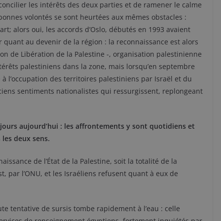
concilier les intérêts des deux parties et de ramener le calme
s bonnes volontés se sont heurtées aux mêmes obstacles :
part; alors oui, les accords d’Oslo, débutés en 1993 avaient
 quant au devenir de la région : la reconnaissance est alors
tion de Libération de la Palestine -, organisation palestinienne
térêts palestiniens dans la zone, mais lorsqu’en septembre
 l’occupation des territoires palestiniens par Israël et du
nciens sentiments nationalistes qui ressurgissent, replongeant
jours aujourd’hui : les affrontements y sont quotidiens et
 les deux sens.
issance de l’État de la Palestine, soit la totalité de la
t, par l’ONU, et les Israéliens refusent quant à eux de
te tentative de sursis tombe rapidement à l’eau : celle
rvices de renseignement égyptiens, fortement inquiétés par