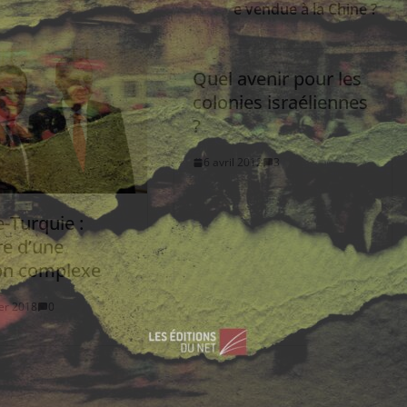
e vendue à la Chine ?
Quel avenir pour les
colonies israéliennes
?
6 avril 2012
3
-Turquie :
re d’une
ion complexe
ier 2018
0