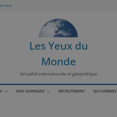
 turque
t
lit
s de la
Les Yeux du
seaux
Monde
tional
Actualité internationale et géopolitique
S
NOS OUVRAGES
RECRUTEMENT
QUI SOMMES