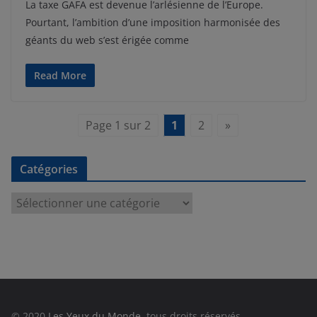
La taxe GAFA est devenue l’arlésienne de l’Europe.
Pourtant, l’ambition d’une imposition harmonisée des
géants du web s’est érigée comme
Read More
Page 1 sur 2
1
2
»
Catégories
C
a
t
é
g
o
r
© 2020
Les Yeux du Monde
, tous droits réservés.