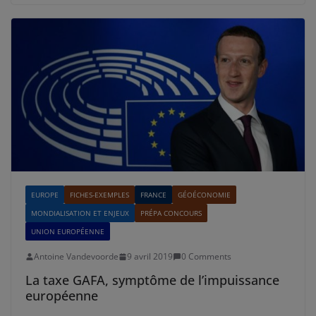
EUROPE
FICHES-EXEMPLES
FRANCE
GÉOÉCONOMIE
MONDIALISATION ET ENJEUX
PRÉPA CONCOURS
UNION EUROPÉENNE
Antoine Vandevoorde
9 avril 2019
0 Comments
La taxe GAFA, symptôme de l’impuissance
européenne