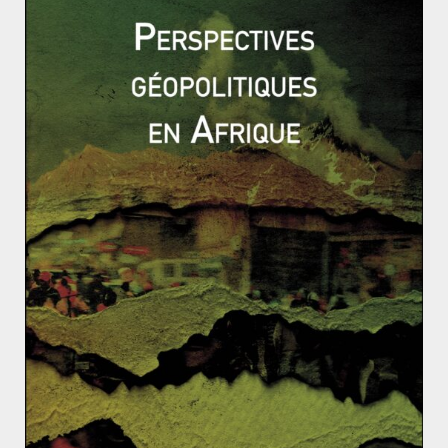
ACTUALITÉS
RUSSIE ET ESPACES POST-SOVIÉTIQUES
Antoine Vandevoorde
25 avril 2019
0 Comments
Conclusions du rapport Mueller, un Donald
Trump non incriminé, mais pas épargné
Le 18 avril 2019 représente un tournant décisif pour
l’ère Trump. C’est à cette date que le rapport Mueller