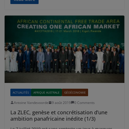
ACTUALITÉS
AFRIQUE AUSTRALE
GÉOÉCONOMIE
Antoine Vandevoorde
9 août 2019
0 Comments
La ZLEC, genèse et concrétisation d’une
ambition panafricaine inédite (1/3)
Le 7 juillet 2019 est sans conteste un jour à marquer