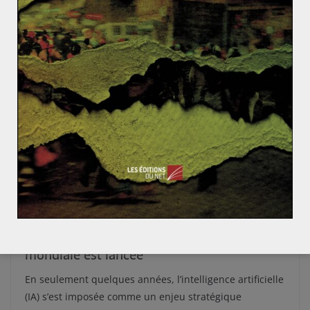
ACTUALITÉS
FICHES-EXEMPLES
PRÉPA CONCOURS
Clara JALABERT
5 avril 2019
0 Comments
Intelligence artificielle : la compétition
mondiale est lancée
En seulement quelques années, l’intelligence artificielle
(IA) s’est imposée comme un enjeu stratégique