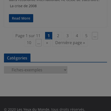
La crise de 2008
Read More
Page 1 sur 11
1
2
3
4
5
…
10
…
»
Dernière page »
Catégories
C
a
t
é
g
o
r
© 2020
Les Yeux du Monde
, tous droits réservés.