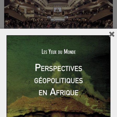
ACTUALITÉS
FICHES-EXEMPLES
PRÉPA CONCOURS
UNION EUROPÉENNE
Clara JALABERT
8 avril 2019
3 Comments
Quels enjeux pour l’Europe de la Défense ?
En février, la Conférence de Munich sur la sécurité a
réuni de nombreux chefs de gouvernement autour de
la question
Read More