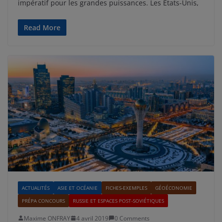
impératif pour les grandes puissances. Les Etats-Unis,
Read More
ACTUALITÉS
ASIE ET OCÉANIE
FICHES-EXEMPLES
GÉOÉCONOMIE
PRÉPA CONCOURS
RUSSIE ET ESPACES POST-SOVIÉTIQUES
Maxime ONFRAY
4 avril 2019
0 Comments