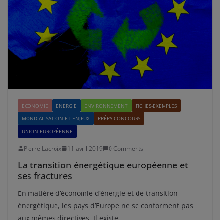
ECONOMIE
ENERGIE
ENVIRONNEMENT
FICHES-EXEMPLES
MONDIALISATION ET ENJEUX
PRÉPA CONCOURS
UNION EUROPÉENNE
Pierre Lacroix
11 avril 2019
0 Comments
La transition énergétique européenne et
ses fractures
En matière d’économie d’énergie et de transition
énergétique, les pays d’Europe ne se conforment pas
aux mêmes directives. Il existe