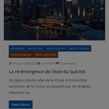
ACTUALITÉS
ASIE DU SUD
ASIE DU SUD-EST
ASIE ET OCÉANIE
FICHES-EXEMPLES
PRÉPA CONCOURS
Thomas CIBOULET
1 avril 2019
0 Comments
La ré-émergence de l’Asie du Sud-Est
Du Japon comme pôle de la triade à l’irrésistible
ascension de la Chine, en passant par les dragons
taïwanais ou
Read More