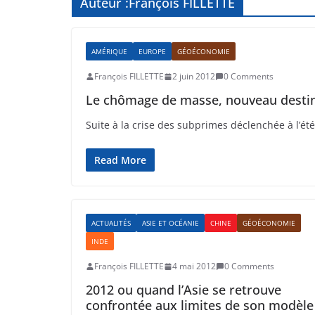
Auteur :
François FILLETTE
AMÉRIQUE
EUROPE
GÉOÉCONOMIE
François FILLETTE
2 juin 2012
0 Comments
Le chômage de masse, nouveau destin
Suite à la crise des subprimes déclenchée à l’ét
Read More
ACTUALITÉS
ASIE ET OCÉANIE
CHINE
GÉOÉCONOMIE
INDE
François FILLETTE
4 mai 2012
0 Comments
2012 ou quand l’Asie se retrouve
confrontée aux limites de son modèle