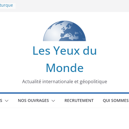
 turque
t
lit
s de la
Les Yeux du
seaux
Monde
tional
Actualité internationale et géopolitique
S
NOS OUVRAGES
RECRUTEMENT
QUI SOMMES