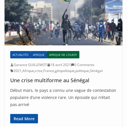
ACTUALITÉS
AFRIQUE
AFRIQUE DE L'OUEST
Garance GUILLEMOT
18 avril 2021
0 Comments
2021
,
Afrique
,
crise
,
France
,
géopolitique
,
politique
,
Sénégal
Une crise multiforme au Sénégal
Début mars, le pays a connu une vague de contestation
populaire d’une violence rare. Un épisode qui n’était
pas arrivé
Read More