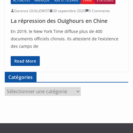
ACTUALITÉS
AMÉRIQUE
ASIE ET OCÉANIE
CHINE
ÉTATS-UNIS
Garance GUILLEMOT
30 septembre 2020
0 Comments
La répression des Ouïghours en Chine
En 2019, le New York Time diffuse plus de 400
documents officiels chinois. Ils attestent de l’existence
des camps de
Read More
Catégories
C
a
t
é
g
o