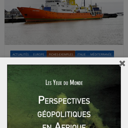
ACTUALITÉS
EUROPE
FICHES-EXEMPLES
ITALIE
MÉDITERRANÉE
PRÉPA CONCOURS
PROCHE ET MOYEN-ORIENT
SUJETS CHAUDS
UNION EUROPÉENNE
Jessy PÉRIÉ
9 avril 2019
1 Comment
La crise de l’Aquarius révélatrice d’une
fracture européenne
L’Aquarius est un bateau de sauvetage – dont le
propriétaire est une société allemande, Jasmund
Shipping – qui a patrouillé