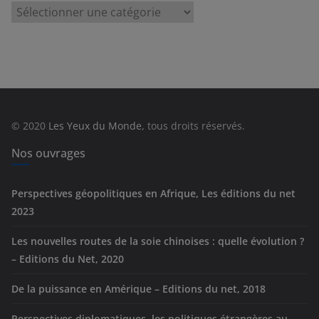
C
a
t
é
g
o
r
© 2020
Les Yeux du Monde
, tous droits réservés.
i
e
Nos ouvrages
s
Perspectives géopolitiques en Afrique, Les éditions du net
2023
Les nouvelles routes de la soie chinoises : quelle évolution ?
– Editions du Net, 2020
De la puissance en Amérique – Editions du net, 2018
Perspectives diplomatiques, les politiques étrangères au