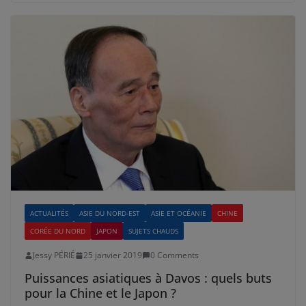
ACTUALITÉS
ASIE DU NORD-EST
ASIE ET OCÉANIE
CHINE
CORÉE DU NORD
JAPON
SUJETS CHAUDS
Jessy PÉRIÉ
25 janvier 2019
0 Comments
Puissances asiatiques à Davos : quels buts
pour la Chine et le Japon ?