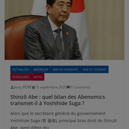
ACTUALITÉS
AMÉRIQUE
ASIE DU NORD-EST
ASIE ET OCÉANIE
ÉTATS-UNIS
JAPON
Jessy PÉRIÉ
15 septembre 2020
0 Comments
Shinzô Abe : quel bilan des Abenomics
transmet-il à Yoshihide Suga ?
Alors que le secrétaire général du gouvernement
Yoshihide Suga (菅 義偉), principal bras droit de Shinzô
Abe, vient d’être élu