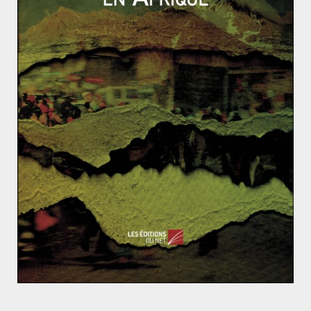
Read More
ACTUALITÉS
ASIE ET OCÉANIE
CHINE
Jessy PÉRIÉ
27 février 2019
0 Comments
Xuexi Qiangguo : coulisses du succès de