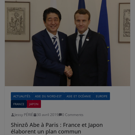
ACTUALITÉS
ASIE DU NORD-EST
ASIE ET OCÉANIE
EUROPE
FRANCE
JAPON
Jessy PÉRIÉ
30 avril 2019
0 Comments
Shinzô Abe à Paris : France et Japon
élaborent un plan commun