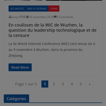
ACTUALITÉS
ASIE ET OCÉANIE
CHINE
Jessy PÉRIÉ
19 novembre 2018
0 Comments
En coulisses de la WIC de Wuzhen, la
question du leadership technologique et de
la censure
La 5e World Internet Conference (WIC) s’est tenue du 6
au 9 novembre à Wuzhen, dans la province du
Zhejiang.
Read More
Page 1 sur 5
1
2
3
4
5
»
Catégories