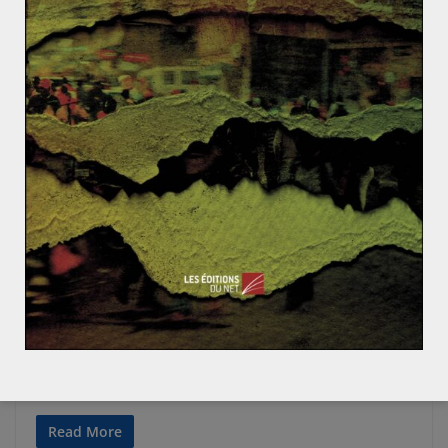
ACTUALITÉS
ASIE DU SUD-EST
ASIE ET OCÉANIE
Jessy PÉRIÉ
7 février 2018
0 Comments
Au Cambodge, l’opposition muselée en vue
des élections
Kem Sokha, chef de l’opposition cambodgienne, s’est vu
refuser sa demande de libération sous caution par la
justice. Son arrestation
Read More