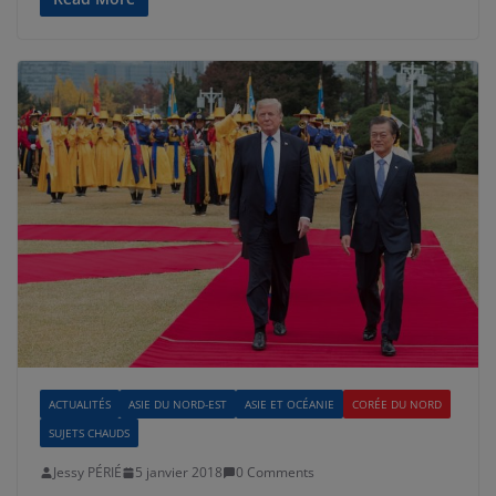
ACTUALITÉS
ASIE DU NORD-EST
ASIE ET OCÉANIE
CORÉE DU NORD
SUJETS CHAUDS
Jessy PÉRIÉ
5 janvier 2018
0 Comments