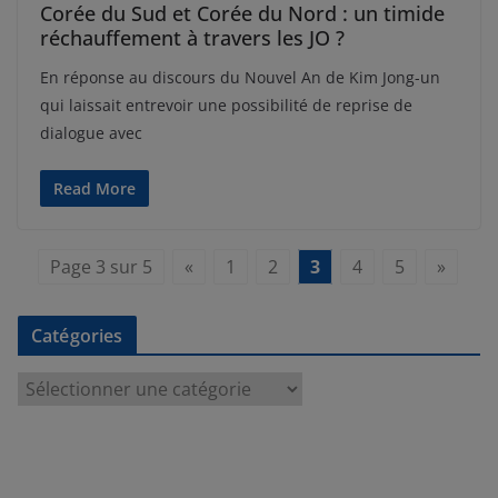
Corée du Sud et Corée du Nord : un timide
réchauffement à travers les JO ?
En réponse au discours du Nouvel An de Kim Jong-un
qui laissait entrevoir une possibilité de reprise de
dialogue avec
Read More
Page 3 sur 5
«
1
2
3
4
5
»
Catégories
C
a
t
é
g