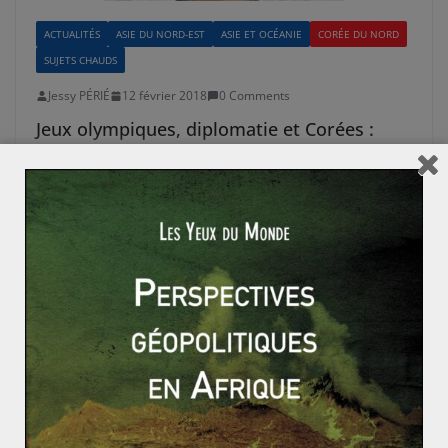
ACTUALITÉS
ASIE DU NORD-EST
ASIE ET OCÉANIE
CORÉE DU NORD
SUJETS CHAUDS
Jessy PÉRIÉ
12 février 2018
0 Comments
Jeux olympiques, diplomatie et Corées :
entretien avec Carole Gomez
Carole Gomez est chercheuse à l’Institut de Relations
Internationales et Stratégiques. Ses travaux portent
principalement sur la diplomatie sportive, les
Read More