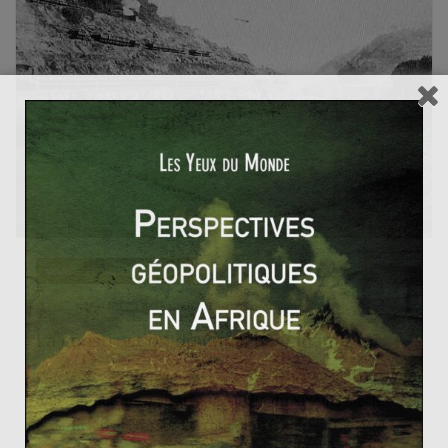
MONDE ET MONDIALISATION
Lucas MAUBERT
25 mai 2016
2 Comments
La construction du Canal de Panama
L’idée de construction du canal de Panama constitua un
défi d’importance stratégique à fin du XIXème siècle
pour favoriser l’essor du commerce