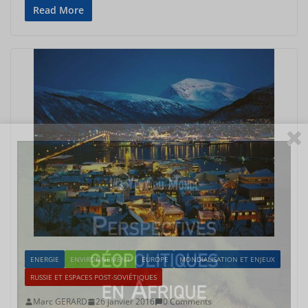
Read More
ENERGIE
ENVIRONNEMENT
EUROPE
MONDIALISATION ET ENJEUX
RUSSIE ET ESPACES POST-SOVIÉTIQUES
Marc GERARD
26 janvier 2016
0 Comments