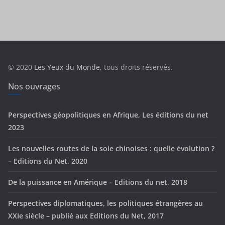
t
é
g
o
r
© 2020
Les Yeux du Monde
, tous droits réservés.
i
e
Nos ouvrages
s
Perspectives géopolitiques en Afrique, Les éditions du net
2023
Les nouvelles routes de la soie chinoises : quelle évolution ?
– Editions du Net, 2020
De la puissance en Amérique – Editions du net, 2018
Perspectives diplomatiques, les politiques étrangères au
XXIe siècle – publié aux Editions du Net, 2017