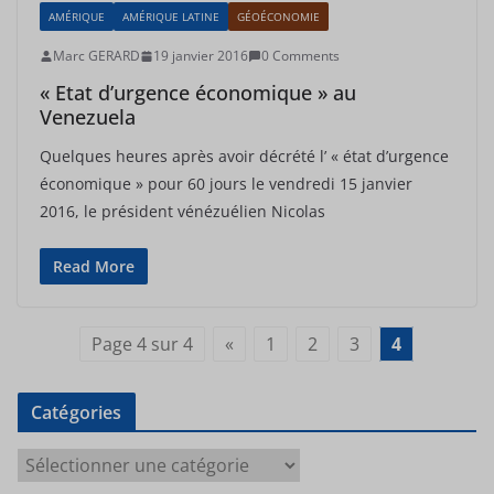
AMÉRIQUE
AMÉRIQUE LATINE
GÉOÉCONOMIE
Marc GERARD
19 janvier 2016
0 Comments
« Etat d’urgence économique » au
Venezuela
Quelques heures après avoir décrété l’ « état d’urgence
économique » pour 60 jours le vendredi 15 janvier
2016, le président vénézuélien Nicolas
Read More
Page 4 sur 4
«
1
2
3
4
Catégories
C
a