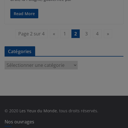
Read More
Page 2 sur 4
«
1
2
3
4
»
Catégories
C
a
t
é
g
o
r
© 2020
Les Yeux du Monde
, tous droits réservés.
i
e
Nos ouvrages