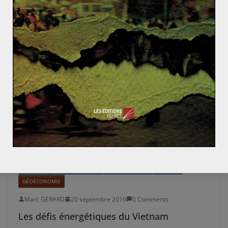
ACTUALITÉS
ASIE DU SUD-EST
ASIE ET OCÉANIE
ENERGIE
GÉOÉCONOMIE
Marc GERARD
20 septembre 2016
0 Comments
Les défis énergétiques du Vietnam