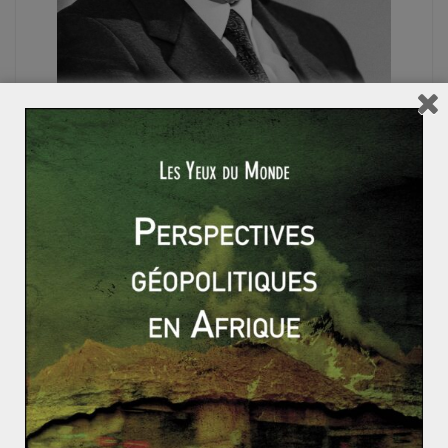
ISRAËL-PALESTINE
PROCHE ET MOYEN-ORIENT
SUJETS CHAUDS
Marc GERARD
4 octobre 2016
0 Comments
Shimon Peres en 5 déclarations
L’une des figures israéliennes les plus influentes de
l’Histoire, Shimon Peres, s’est éteinte dans la nuit du 27
au 28
Read More