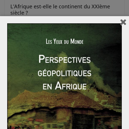
L’Afrique est-elle le continent du XXIème
siècle ?
Alors que l’Europe et les « grandes puissances »
s’enfoncent dans la lutte pour une croissance
économique positive, le continent africain semble
Read More
ACTUALITÉS
Marjorie GUIBERT
13 novembre 2014
0 Comments
Les interventions de l’ONU en faveur de la
paix sont-elles toujours efficaces ?
Elles représentent la deuxième force au monde après
l’armée américaine. Les opérations de maintien de la
paix, dont la première