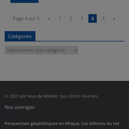
Page 4 sur 5
«
1
2
3
4
5
»
Catégories
C
a
t
é
g
o
r
© 2020
Les Yeux du Monde
, tous droits réservés.
i
e
Nos ouvrages
s
Perspectives géopolitiques en Afrique, Les éditions du net