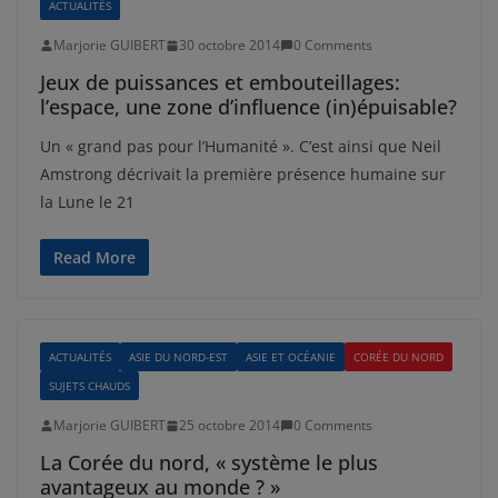
ACTUALITÉS
Marjorie GUIBERT
30 octobre 2014
0 Comments
Jeux de puissances et embouteillages:
l’espace, une zone d’influence (in)épuisable?
Un « grand pas pour l’Humanité ». C’est ainsi que Neil
Amstrong décrivait la première présence humaine sur
la Lune le 21
Read More
ACTUALITÉS
ASIE DU NORD-EST
ASIE ET OCÉANIE
CORÉE DU NORD
SUJETS CHAUDS
Marjorie GUIBERT
25 octobre 2014
0 Comments
La Corée du nord, « système le plus
avantageux au monde ? »