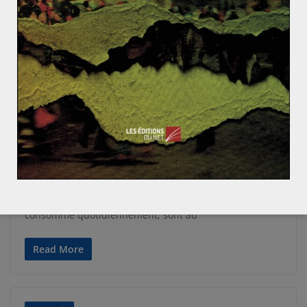
Read More
ACTUALITÉS
Marjorie GUIBERT
8 novembre 2014
0 Comments
« Minerais de sang »: des matières
premières au coeur des conflits?
On les appelle minerais de sang ou encore diamants de
conflits. Certaines matières premières, que l’Occident
consomme quotidiennement, sont au
Read More