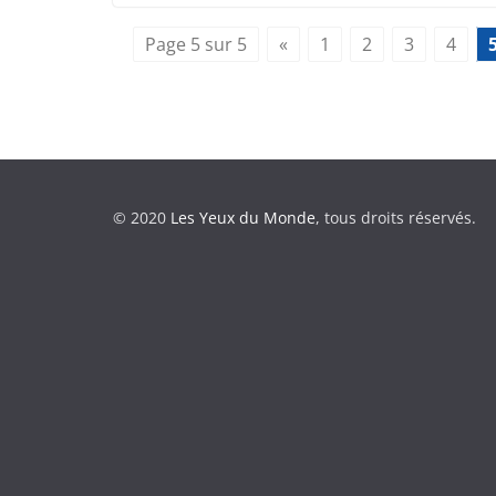
Page 5 sur 5
«
1
2
3
4
© 2020
Les Yeux du Monde
, tous droits réservés.