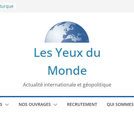
 turque
t
lit
s de la
Les Yeux du
seaux
Monde
tional
Actualité internationale et géopolitique
S
NOS OUVRAGES
RECRUTEMENT
QUI SOMMES