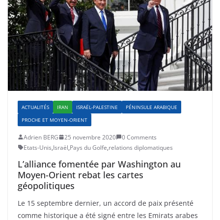
ACTUALITÉS
IRAN
ISRAËL-PALESTINE
PÉNINSULE ARABIQUE
PROCHE ET MOYEN-ORIENT
Adrien BERG
25 novembre 2020
0 Comments
Etats-Unis
,
Israël
,
Pays du Golfe
,
relations diplomatiques
L’alliance fomentée par Washington au
Moyen-Orient rebat les cartes
géopolitiques
Le 15 septembre dernier, un accord de paix présenté
comme historique a été signé entre les Emirats arabes