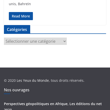
unis, Bahreïn
Read More
Catégories
C
a
t
é
g
o
r
© 2020
Les Yeux du Monde
, tous droits réservés.
i
e
Nos ouvrages
s
Perspectives géopolitiques en Afrique, Les éditions du net
2023