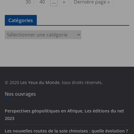
30
40
…
»
Dernière page »
Catégories
C
a
t
é
g
o
r
© 2020
Les Yeux du Monde
, tous droits réservés.
i
e
Nos ouvrages
s
Perspectives géopolitiques en Afrique, Les éditions du net
2023
Les nouvelles routes de la soie chinoises : quelle évolution ?