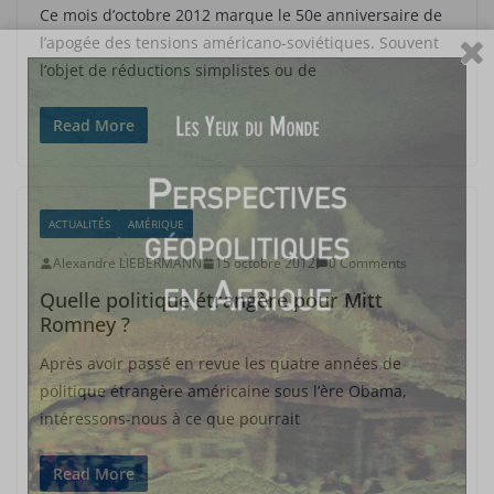
Ce mois d’octobre 2012 marque le 50e anniversaire de
l’apogée des tensions américano-soviétiques. Souvent
l’objet de réductions simplistes ou de
Read More
ACTUALITÉS
AMÉRIQUE
Alexandre LIEBERMANN
15 octobre 2012
0 Comments
Quelle politique étrangère pour Mitt
Romney ?
Après avoir passé en revue les quatre années de
politique étrangère américaine sous l’ère Obama,
intéressons-nous à ce que pourrait
Read More