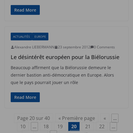
Read More
ACTUALITÉS
EUROPE
Alexandre LIEBERMANN
23 septembre 2012
0 Comments
Le désintérêt européen pour la Biélorussie
Beaucoup affirment que la Biélorussie demeure le
dernier bastion anti-démocratique en Europe. Alors
que le pays pourrait jouer un rôle
Read More
Page 20 sur 40
« Première page
«
…
10
…
18
19
20
21
22
…