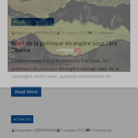
ACTUALITÉS
AMÉRIQUE
Alexandre LIEBERMANN
14 octobre 2012
0 Comments
Bilan de la politique étrangère sous l’ère
Obama
Contrairement à la présidentielle française, les
questions de politique étrangère sont au cœur de la
campagne américaine, question évidemment de
Read More
ACTUALITÉS
Alexandre LIEBERMANN
7 octobre 2012
0 Comments