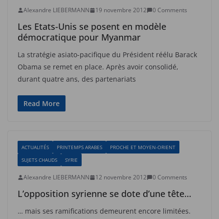
Alexandre LIEBERMANN
19 novembre 2012
0 Comments
Les Etats-Unis se posent en modèle
démocratique pour Myanmar
La stratégie asiato-pacifique du Président réélu Barack
Obama se remet en place. Après avoir consolidé,
durant quatre ans, des partenariats
Read More
ACTUALITÉS
PRINTEMPS ARABES
PROCHE ET MOYEN-ORIENT
SUJETS CHAUDS
SYRIE
Alexandre LIEBERMANN
12 novembre 2012
0 Comments
L’opposition syrienne se dote d’une tête…
… mais ses ramifications demeurent encore limitées.