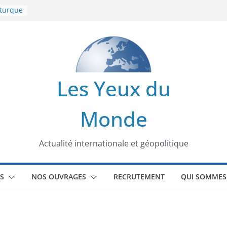
 turque
t
lit
s de la
Les Yeux du
seaux
Monde
tional
Actualité internationale et géopolitique
S
NOS OUVRAGES
RECRUTEMENT
QUI SOMMES