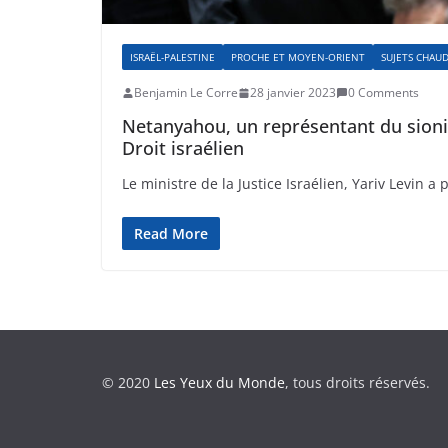
ISRAËL-PALESTINE
PROCHE ET MOYEN-ORIENT
SUJETS CHAU
Benjamin Le Corre
28 janvier 2023
0 Comments
Netanyahou, un représentant du sionism
Droit israélien
Le ministre de la Justice Israélien, Yariv Levin a 
Read More
© 2020
Les Yeux du Monde
, tous droits réservés.