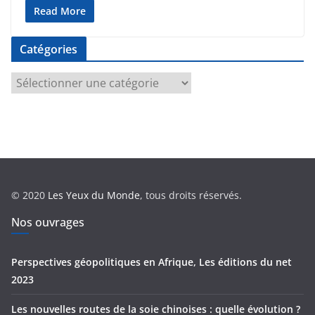
Read More
Catégories
C
a
t
é
g
o
r
© 2020
Les Yeux du Monde
, tous droits réservés.
i
e
Nos ouvrages
s
Perspectives géopolitiques en Afrique, Les éditions du net
2023
Les nouvelles routes de la soie chinoises : quelle évolution ?