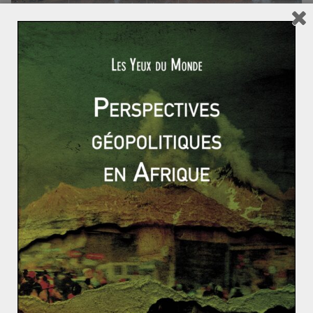
ACTUALITÉS
AFRIQUE
AFRIQUE DU NORD
MÉDITERRANÉE
Clement LACROIX
21 mai 2021
0 Comments
Le Sahara Occidental cristallise les tensions
entre le Maroc et l’Espagne
Le 19 mai, l’Espagne a refoulé de près de 6000 migrants
de Ceuta, son enclave sur le continent africain. Plus
Read More