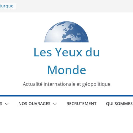
 turque
t
lit
s de la
Les Yeux du
seaux
Monde
tional
Actualité internationale et géopolitique
S
NOS OUVRAGES
RECRUTEMENT
QUI SOMMES