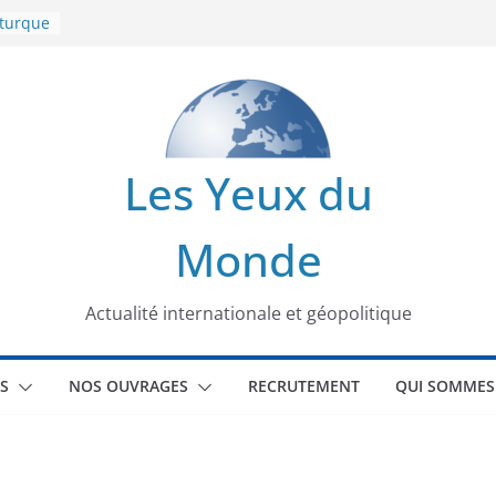
 turque
t
lit
s de la
Les Yeux du
seaux
Monde
tional
Actualité internationale et géopolitique
S
NOS OUVRAGES
RECRUTEMENT
QUI SOMMES