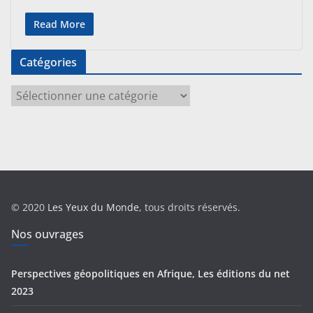
Read More
Catégories
C
a
t
é
g
o
r
© 2020
Les Yeux du Monde
, tous droits réservés.
i
e
Nos ouvrages
s
Perspectives géopolitiques en Afrique, Les éditions du net
2023