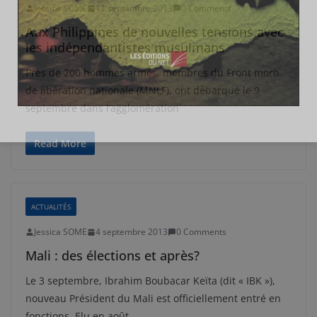
Jessica SOME
11 septembre 2013
0 Comments
Aux Philippines de nouvelles tensions avec
les indépendantistes musulmans
Près de 200 hommes armés, membres du Front moro
de libération nationale (MNLF), ont débarqué le 9
septembre dans l’agglomération
Read More
ACTUALITÉS
Jessica SOME
4 septembre 2013
0 Comments
Mali : des élections et après?
Le 3 septembre, Ibrahim Boubacar Keïta (dit « IBK »),
nouveau Président du Mali est officiellement entré en
fonctions. Elu en août