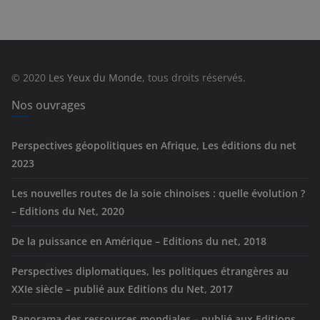
é
g
o
r
© 2020
Les Yeux du Monde
, tous droits réservés.
i
e
Nos ouvrages
s
Perspectives géopolitiques en Afrique, Les éditions du net
2023
Les nouvelles routes de la soie chinoises : quelle évolution ?
– Editions du Net, 2020
De la puissance en Amérique – Editions du net, 2018
Perspectives diplomatiques, les politiques étrangères au
XXIe siècle – publié aux Editions du Net, 2017
Panorama des ressources mondiales – publié aux Editions