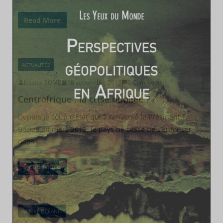
Read More
ACTUALITÉS
Jessica SOME
18 septembre 2013
0 Comments
Centrafrique : la crise oubliée ?
Depuis le coup d’Etat qui a renversé le Président F.
Bozizé en mars 2013, le pays ne cesse de s’enfoncer
dans
Read More
ASIE ET OCÉANIE