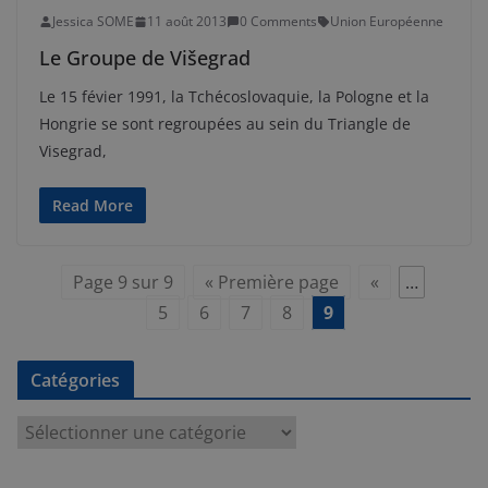
Jessica SOME
11 août 2013
0 Comments
Union Européenne
Le Groupe de Višegrad
Le 15 févier 1991, la Tchécoslovaquie, la Pologne et la
Hongrie se sont regroupées au sein du Triangle de
Visegrad,
Read More
Page 9 sur 9
« Première page
«
…
5
6
7
8
9
Catégories
C
a
t