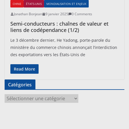
CHINE
ÉTATS-UNIS
MONDIALISATION ET ENJEUX
Jonathan Bonjean
9 janvier 2025
0 Comments
Semi-conducteurs : chaînes de valeur et
liens de codépendance (1/2)
Le 3 décembre dernier, He Yadong, porte-parole du
ministère du commerce chinois annonçait l’interdiction
des exportations vers les États-Unis de
Read More
Catégories
C
a
t
é
g