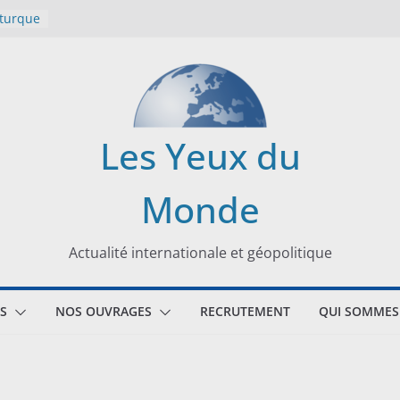
 turque
t
lit
s de la
Les Yeux du
seaux
Monde
tional
Actualité internationale et géopolitique
S
NOS OUVRAGES
RECRUTEMENT
QUI SOMMES