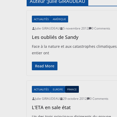
Auteur :
Julie GIRAUDEAU
ACTUALITÉS
AMÉRIQUE
Julie GIRAUDEAU
5 novembre 2012
0 Comments
Les oubliés de Sandy
Face à la nature et aux catastrophes climatiqu
entier ont
Read More
ACTUALITÉS
EUROPE
FRANCE
Julie GIRAUDEAU
29 octobre 2012
0 Comments
L’ETA en sale état
Un des trois principaux dirigeants du groupe