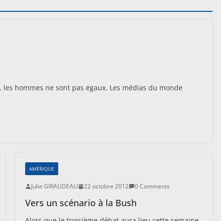
es, les hommes ne sont pas égaux. Les médias du monde
AMÉRIQUE
Julie GIRAUDEAU
22 octobre 2012
0 Comments
Vers un scénario à la Bush
Alors que le troisième débat aura lieu cette semaine,