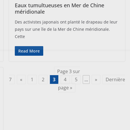
Eaux tumultueuses en Mer de Chine
méridionale
Des activistes japonais ont planté le drapeau de leur
pays sur une île de la Mer de Chine méridionale.
Cette
Read More
Page 3 sur
7
«
1
2
3
4
5
…
»
Dernière
page »