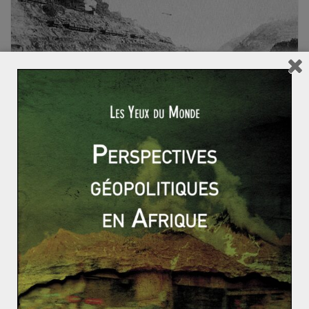
MONDE ET MONDIALISATION
Lucas MAUBERT
25 mai 2016
2 Comments
La construction du Canal de Panama
L’idée de construction du canal de Panama constitua un
défi d’importance stratégique à fin du XIXème siècle
pour favoriser l’essor du commerce