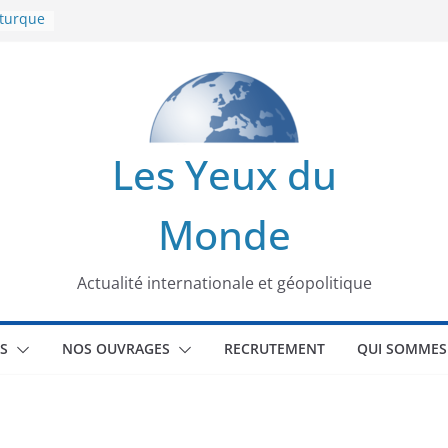
 turque
t
lit
s de la
Les Yeux du
seaux
Monde
tional
Actualité internationale et géopolitique
S
NOS OUVRAGES
RECRUTEMENT
QUI SOMMES