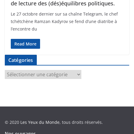
de lecture des (dés)équilibres politiques.
Le 27 octobre dernier sur sa chaîne Telegram, le chef
tchétchène Ramzan Kadyrov se fend d’une diatribe à
l’encontre du
Read More
Catégories
C
a
t
é
g
o
r
© 2020
Les Yeux du Monde
, tous droits réservés.
i
e
Nos ouvrages