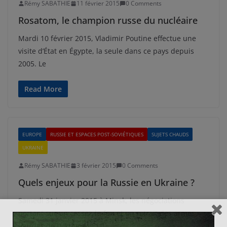
Rémy SABATHIE
11 février 2015
0 Comments
Rosatom, le champion russe du nucléaire
Mardi 10 février 2015, Vladimir Poutine effectue une
visite d’État en Égypte, la seule dans ce pays depuis
2005. Le
Read More
EUROPE
RUSSIE ET ESPACES POST-SOVIÉTIQUES
SUJETS CHAUDS
UKRAINE
Rémy SABATHIE
3 février 2015
0 Comments
Quels enjeux pour la Russie en Ukraine ?
Samedi 31 janvier 2015 à Minsk, les négociations
portant sur un cessez-le-feu et un retrait des armes
lourdes de l’Ukraine