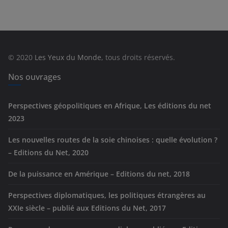
é
g
o
r
© 2020
Les Yeux du Monde
, tous droits réservés.
i
e
Nos ouvrages
s
Perspectives géopolitiques en Afrique, Les éditions du net
2023
Les nouvelles routes de la soie chinoises : quelle évolution ?
– Editions du Net, 2020
De la puissance en Amérique – Editions du net, 2018
Perspectives diplomatiques, les politiques étrangères au
XXIe siècle – publié aux Editions du Net, 2017