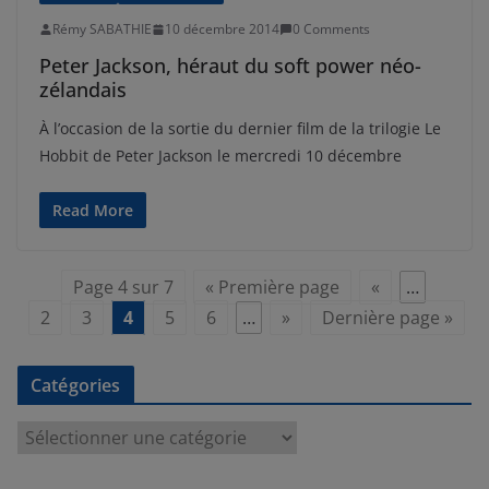
Rémy SABATHIE
10 décembre 2014
0 Comments
Peter Jackson, héraut du soft power néo-
zélandais
À l’occasion de la sortie du dernier film de la trilogie Le
Hobbit de Peter Jackson le mercredi 10 décembre
Read More
Page 4 sur 7
« Première page
«
…
2
3
4
5
6
…
»
Dernière page »
Catégories
C
a
t