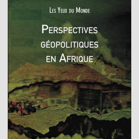
Read More
ACTUALITÉS
Rémy SABATHIE
20 janvier 2015
0 Comments
La République démocratique du Congo en
crise
Lundi 19 janvier 2015, le Parlement congolais adoptait
le projet de loi électorale qui divise le pays. Dans la
capitale
Read More