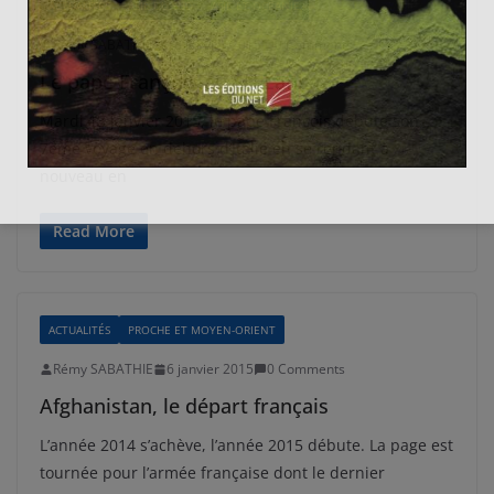
ACTUALITÉS
ASIE DU SUD
ASIE ET OCÉANIE
Rémy SABATHIE
13 janvier 2015
0 Comments
Le pape François au Sri Lanka
Mardi 13 janvier 2015, le pape François débute son
7ème voyage en dehors d’Italie en se rendant à
nouveau en
Read More
ACTUALITÉS
PROCHE ET MOYEN-ORIENT
Rémy SABATHIE
6 janvier 2015
0 Comments
Afghanistan, le départ français
L’année 2014 s’achève, l’année 2015 débute. La page est
tournée pour l’armée française dont le dernier