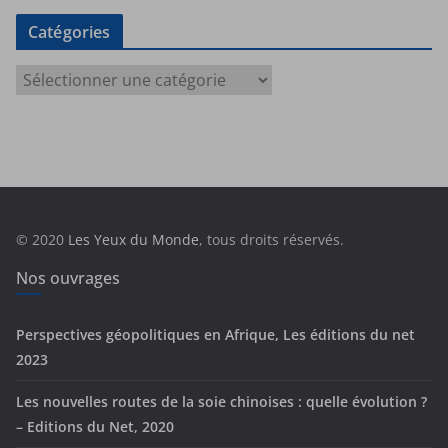
Catégories
C
a
t
é
g
o
r
© 2020
Les Yeux du Monde
, tous droits réservés.
i
e
Nos ouvrages
s
Perspectives géopolitiques en Afrique, Les éditions du net
2023
Les nouvelles routes de la soie chinoises : quelle évolution ?
– Editions du Net, 2020