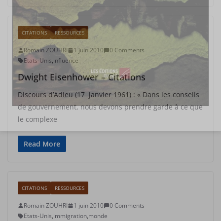
CITATIONS
RESSOURCES
Romain ZOUHRI
1 juin 2010
0 Comments
Etats-Unis
,
influence
Dwight Eisenhower – Citations
Discours d’Adieu (17 janvier 1961) : « Dans les conseils
de gouvernement, nous devons prendre garde à ce que
le complexe
Read More
CITATIONS
RESSOURCES
Romain ZOUHRI
1 juin 2010
0 Comments
Etats-Unis
,
immigration
,
monde