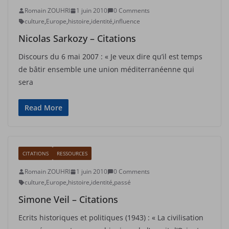
Romain ZOUHRI
1 juin 2010
0 Comments
culture
,
Europe
,
histoire
,
identité
,
influence
Nicolas Sarkozy – Citations
Discours du 6 mai 2007 : « Je veux dire qu’il est temps
de bâtir ensemble une union méditerranéenne qui
sera
Read More
CITATIONS
RESSOURCES
Romain ZOUHRI
1 juin 2010
0 Comments
culture
,
Europe
,
histoire
,
identité
,
passé
Simone Veil – Citations
Ecrits historiques et politiques (1943) : « La civilisation