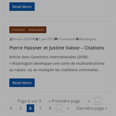
Read More
CITATIONS
RESSOURCES
Romain ZOUHRI
1 juin 2010
0 Comments
Washington
Pierre Hassner et Justine Vaisse – Citations
Article dans Questions internationales (2008) :
« Washington développe une sorte de multilatéralisme
au rabais, où on multiplie les coalitions informelles
Read More
Page 6 sur 9
« Première page
«
…
4
5
6
7
8
…
»
Dernière page »