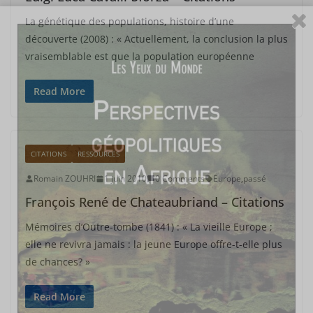
La génétique des populations, histoire d’une
découverte (2008) : « Actuellement, la conclusion la plus
vraisemblable est que la population européenne
Read More
CITATIONS
RESSOURCES
Romain ZOUHRI
1 juin 2010
0 Comments
Europe
,
passé
François René de Chateaubriand – Citations
Mémoires d’Outre-tombe (1841) : « La vieille Europe ;
elle ne revivra jamais : la jeune Europe offre-t-elle plus
de chances? »
Read More