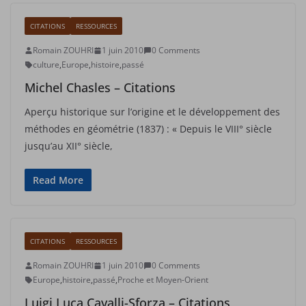
CITATIONS
RESSOURCES
Romain ZOUHRI
1 juin 2010
0 Comments
culture
,
Europe
,
histoire
,
passé
Michel Chasles – Citations
Aperçu historique sur l’origine et le développement des
méthodes en géométrie (1837) : « Depuis le VIII° siècle
jusqu’au XII° siècle,
Read More
CITATIONS
RESSOURCES
Romain ZOUHRI
1 juin 2010
0 Comments
Europe
,
histoire
,
passé
,
Proche et Moyen-Orient
Luigi Luca Cavalli-Sforza – Citations