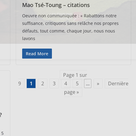
Mao Tsé-Toung – citations
Oeuvre non communiquée : « Rabattons notre
suffisance, critiquons sans relâche nos propres
défauts, tout comme, chaque jour, nous nous
lavons
Read More
Page 1 sur
9
1
2
3
4
5
…
»
Dernière
page »
?
 5