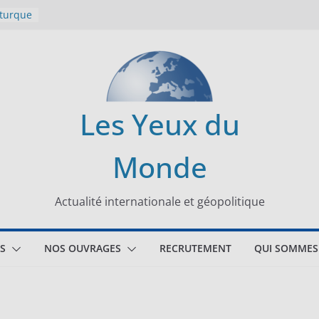
 turque
t
lit
s de la
Les Yeux du
seaux
Monde
tional
Actualité internationale et géopolitique
S
NOS OUVRAGES
RECRUTEMENT
QUI SOMMES