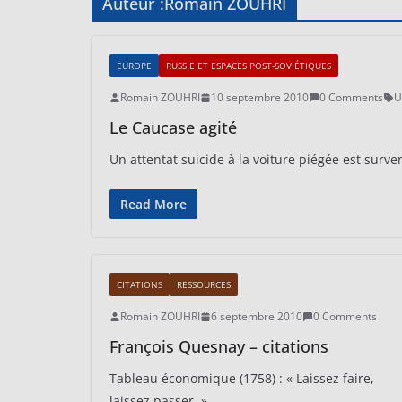
Auteur :
Romain ZOUHRI
EUROPE
RUSSIE ET ESPACES POST-SOVIÉTIQUES
Romain ZOUHRI
10 septembre 2010
0 Comments
U
Le Caucase agité
Un attentat suicide à la voiture piégée est sur
Read More
CITATIONS
RESSOURCES
Romain ZOUHRI
6 septembre 2010
0 Comments
François Quesnay – citations
Tableau économique (1758) : « Laissez faire,
laissez passer. »