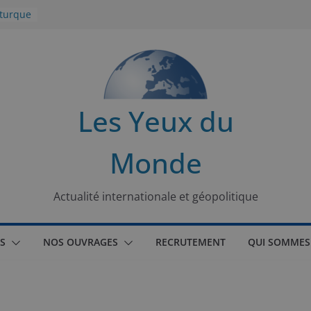
 turque
t
lit
s de la
Les Yeux du
seaux
Monde
tional
Actualité internationale et géopolitique
S
NOS OUVRAGES
RECRUTEMENT
QUI SOMMES