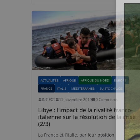
ACTUALITÉS
AFRIQUE
AFRIQUE DU NORD
EUROPE
FRANCE
ITALIE
MÉDITERRANÉE
SUJETS CHAUDS
INT EXT
15 novembre 2019
0 Comments
Libye : l’impact de la rivalité franco-
italienne sur la résolution de la crise
(2/3)
La France et l’Italie, par leur position