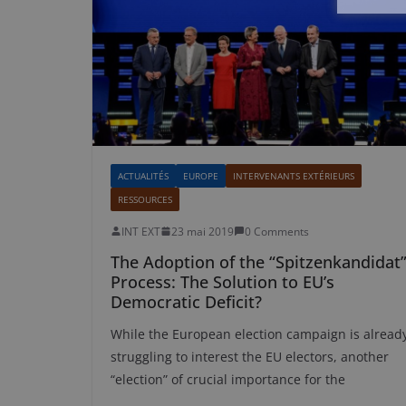
ACTUALITÉS
EUROPE
INTERVENANTS EXTÉRIEURS
RESSOURCES
INT EXT
23 mai 2019
0 Comments
The Adoption of the “Spitzenkandidat
Process: The Solution to EU’s
Democratic Deficit?
While the European election campaign is alread
struggling to interest the EU electors, another
“election” of crucial importance for the