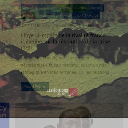
ACTUALITÉS
AFRIQUE
AFRIQUE DU NORD
EUROPE
FRANCE
ITALIE
MÉDITERRANÉE
SUJETS CHAUDS
INT EXT
14 novembre 2019
0 Comments
Libye : l’impact de la rivalité franco-
italienne sur la résolution de la crise
(1/3)
La France et l’Italie, par leur position
géographique et leur histoire, jouent un rôle
stratégique en Méditerranée. Or, les relations
Read More