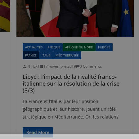
ACTUALITÉS
AFRIQUE
AFRIQUE DU NORD
EUROPE
FRANCE
ITALIE
MÉDITERRANÉE
INT EXT
17 novembre 2019
0 Comments
Libye : l’impact de la rivalité franco-
italienne sur la résolution de la crise
(3/3)
La France et l’Italie, par leur position
géographique et leur histoire, jouent un rôle
stratégique en Méditerranée. Or, les relations
Read More