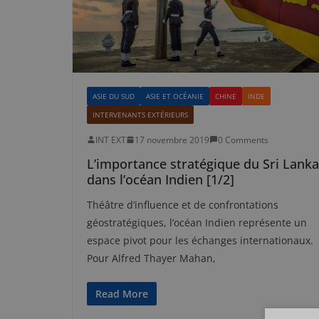
ASIE DU SUD
ASIE ET OCÉANIE
CHINE
INDE
INTERVENANTS EXTÉRIEURS
INT EXT
17 novembre 2019
0 Comments
L’importance stratégique du Sri Lanka
dans l’océan Indien [1/2]
Théâtre d’influence et de confrontations
géostratégiques, l’océan Indien représente un
espace pivot pour les échanges internationaux.
Pour Alfred Thayer Mahan,
Read More