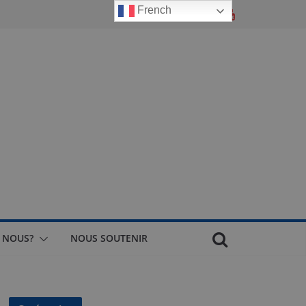
French
 NOUS?
NOUS SOUTENIR