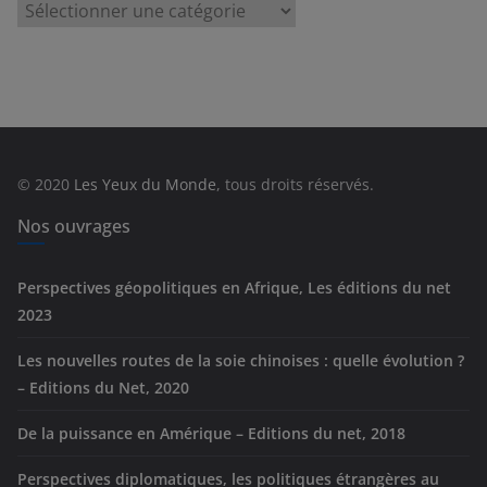
C
a
t
é
g
o
r
© 2020
Les Yeux du Monde
, tous droits réservés.
i
e
Nos ouvrages
s
Perspectives géopolitiques en Afrique, Les éditions du net
2023
Les nouvelles routes de la soie chinoises : quelle évolution ?
– Editions du Net, 2020
De la puissance en Amérique – Editions du net, 2018
Perspectives diplomatiques, les politiques étrangères au