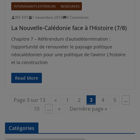
INTERVENANTS EXTÉRIEURS
RESSOURCES
INT EXT
1 novembre 2018
0 Comments
La Nouvelle-Calédonie face à l’Histoire (7/8)
Chapitre 7 – Référendum d’autodétermination :
l’opportunité de renouveler le paysage politique
néocalédonien pour une politique de l’avenir L’histoire
et la construction
Read More
Page 3 sur 13
«
1
2
3
4
5
…
10
…
»
Dernière page »
Catégories