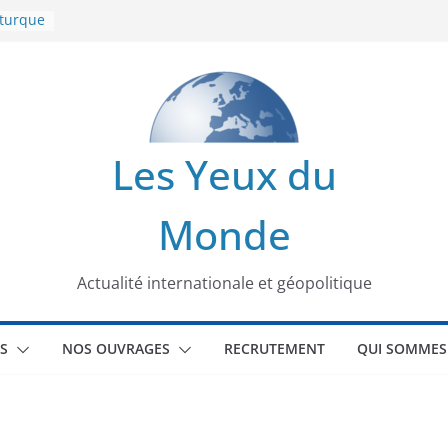
 turque
t
lit
s de la
Les Yeux du
seaux
Monde
tional
Actualité internationale et géopolitique
S
NOS OUVRAGES
RECRUTEMENT
QUI SOMMES