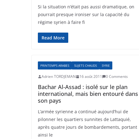
Si la situation n’était pas aussi dramatique, on
pourrait presque ironiser sur la capacité du
régime syrien à faire fi
Read More
PRINTEMPS ARABES
SUJETS CHAUDS
SYRIE
Adrien TORDJEMAN
16 août 2011
0 Comments
Bachar Al-Assad : isolé sur le plan
international, mais bien entouré dans
son pays
L’armée syrienne a continué aujourd’hui de
pilonner les quartiers sunnites de Lattaquié,
après quatre jours de bombardements, portant
ainsi le