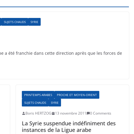
SUJETS CHAUDS
SYRIE
pe a été franchie dans cette direction après que les forces de
PRINTEMPS ARABES
PROCHE ET MOYEN-ORIENT
SUJETS CHAUDS
SYRIE
Boris HERTZOG
13 novembre 2011
0 Comments
La Syrie suspendue indéfiniment des
instances de la Ligue arabe