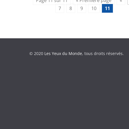
Page 11 sur 11
« Première page
«
7
8
9
10
11
© 2020
Les Yeux du Monde
, tous droits réservés.