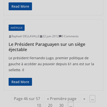
Read More
AMÉRIQUE
Raphaël DELLAVALLE
22 juin 2012
0 Comments
Le Président Paraguayen sur un siège
éjectable
Le président Fernando Lugo, premier politique de
gauche à accéder au pouvoir depuis 61 ans est sur la
sellette. Il
Read More
Page 46 sur 57
« Première page
«
…
10
20
30
…