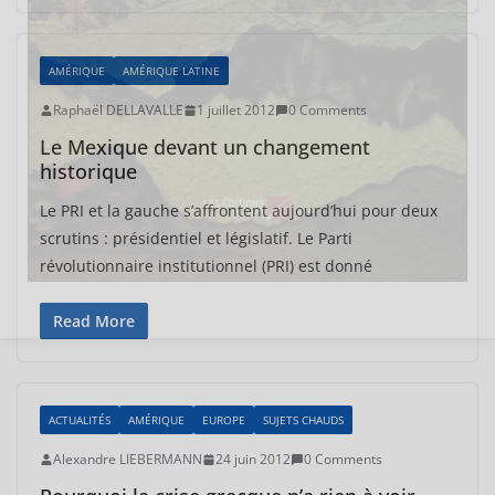
AMÉRIQUE
AMÉRIQUE LATINE
Raphaël DELLAVALLE
1 juillet 2012
0 Comments
Le Mexique devant un changement
historique
Le PRI et la gauche s’affrontent aujourd’hui pour deux
scrutins : présidentiel et législatif. Le Parti
révolutionnaire institutionnel (PRI) est donné
Read More
ACTUALITÉS
AMÉRIQUE
EUROPE
SUJETS CHAUDS
Alexandre LIEBERMANN
24 juin 2012
0 Comments