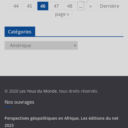
44
45
46
47
48
…
»
Dernière
page »
Catégories
C
a
t
é
g
o
r
© 2020
Les Yeux du Monde
, tous droits réservés.
i
e
Nos ouvrages
s
Perspectives géopolitiques en Afrique, Les éditions du net
2023