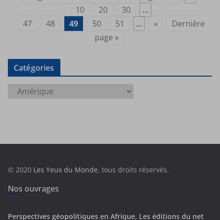
10
20
30
…
47
48
49
50
51
…
»
Dernière
page »
Catégories
C
a
t
é
g
o
r
© 2020
Les Yeux du Monde
, tous droits réservés.
i
e
Nos ouvrages
s
Perspectives géopolitiques en Afrique, Les éditions du net