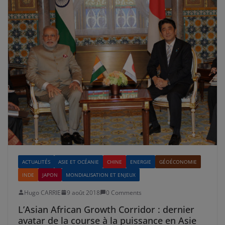
ACTUALITÉS
ASIE ET OCÉANIE
CHINE
ENERGIE
GÉOÉCONOMIE
INDE
JAPON
MONDIALISATION ET ENJEUX
Hugo CARRIE
9 août 2018
0 Comments
L’Asian African Growth Corridor : dernier
avatar de la course à la puissance en Asie