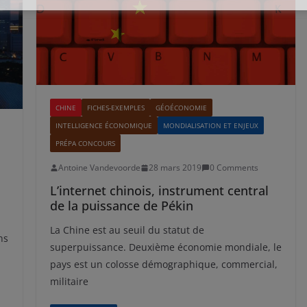
CHINE
FICHES-EXEMPLES
GÉOÉCONOMIE
INTELLIGENCE ÉCONOMIQUE
MONDIALISATION ET ENJEUX
PRÉPA CONCOURS
Antoine Vandevoorde
28 mars 2019
0 Comments
L’internet chinois, instrument central
de la puissance de Pékin
La Chine est au seuil du statut de
ns
superpuissance. Deuxième économie mondiale, le
pays est un colosse démographique, commercial,
militaire