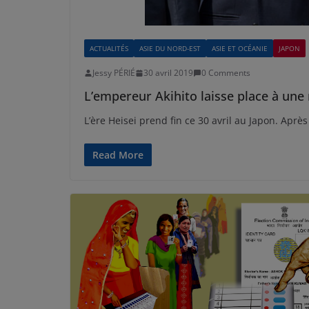
ACTUALITÉS
ASIE DU NORD-EST
ASIE ET OCÉANIE
JAPON
Jessy PÉRIÉ
30 avril 2019
0 Comments
L’empereur Akihito laisse place à une 
L’ère Heisei prend fin ce 30 avril au Japon. Aprè
Read More