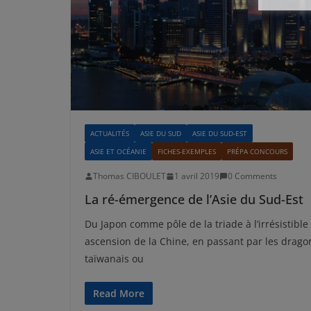
ACTUALITÉS
ASIE DU SUD
ASIE DU SUD-EST
ASIE ET OCÉANIE
FICHES-EXEMPLES
PRÉPA CONCOURS
Thomas CIBOULET
1 avril 2019
0 Comments
La ré-émergence de l’Asie du Sud-Est
Du Japon comme pôle de la triade à l’irrésistible
ascension de la Chine, en passant par les drago
taïwanais ou
Read More