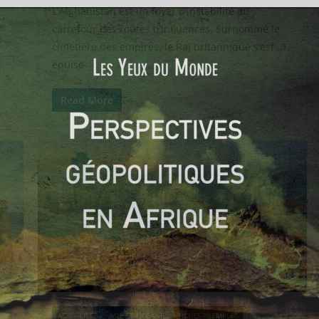
L’Afghanistan est un foyer d’instabilité au
carrefour des routes d’influences. Surnommé le
cimetière des empires, le Raj britannique s’est
épuisé
Read More
ACTUALITÉS
ASIE ET OCÉANIE
FICHES-EXEMPLES