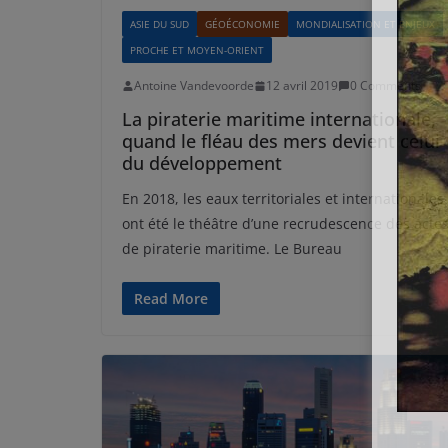
ASIE DU SUD
GÉOÉCONOMIE
MONDIALISATION ET ENJEUX
PROCHE ET MOYEN-ORIENT
Antoine Vandevoorde
12 avril 2019
0 Comments
La piraterie maritime internationale,
quand le fléau des mers devient celui
du développement
En 2018, les eaux territoriales et internationales
ont été le théâtre d’une recrudescence des acte
de piraterie maritime. Le Bureau
Read More