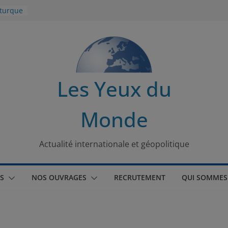
 turque
t
lit
s de la
Les Yeux du
seaux
Monde
tional
Actualité internationale et géopolitique
S
NOS OUVRAGES
RECRUTEMENT
QUI SOMMES