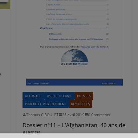
a
ACTUALITÉS
ASIE ET OCÉANIE
DOSSIERS
PROCHE ET MOYEN-ORIENT
RESSOURCES
Thomas CIBOULET
25 avril 2019
0 Comments
Dossier n°11 – L’Afghanistan, 40 ans de
guerre