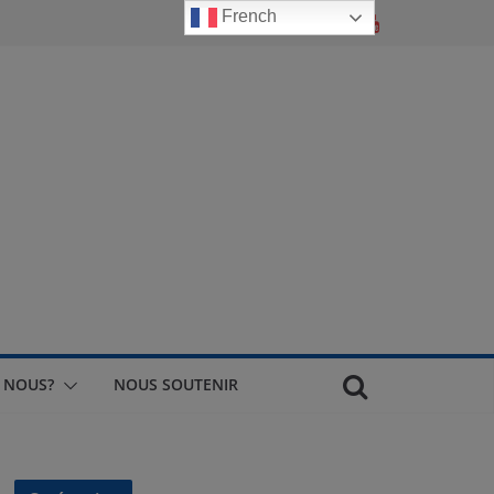
French
 NOUS?
NOUS SOUTENIR