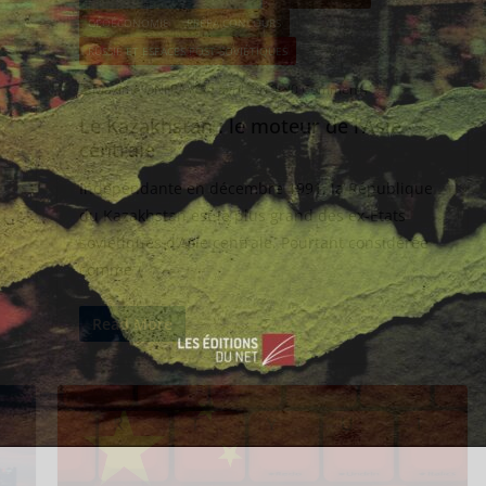
GÉOÉCONOMIE
PRÉPA CONCOURS
RUSSIE ET ESPACES POST-SOVIÉTIQUES
Maxime ONFRAY
4 avril 2019
0 Comments
Le Kazakhstan : le moteur de l’Asie
centrale
Indépendante en décembre 1991, la République
du Kazakhstan est le plus grand des ex-États
soviétiques d’Asie centrale. Pourtant considérée
s
comme
Read More