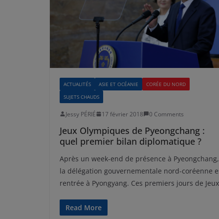
ACTUALITÉS
ASIE ET OCÉANIE
CORÉE DU NORD
SUJETS CHAUDS
Jessy PÉRIÉ
17 février 2018
0 Comments
Jeux Olympiques de Pyeongchang :
quel premier bilan diplomatique ?
Après un week-end de présence à Pyeongchang,
la délégation gouvernementale nord-coréenne e
rentrée à Pyongyang. Ces premiers jours de Jeux
Read More