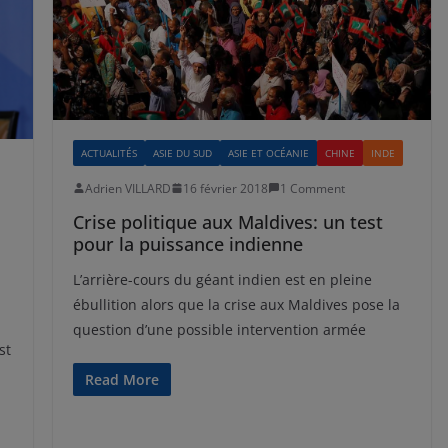
ACTUALITÉS
ASIE DU SUD
ASIE ET OCÉANIE
CHINE
INDE
Adrien VILLARD
16 février 2018
1 Comment
Crise politique aux Maldives: un test
pour la puissance indienne
L’arrière-cours du géant indien est en pleine
ébullition alors que la crise aux Maldives pose la
question d’une possible intervention armée
st
Read More