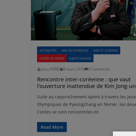
ACTUALITÉS
ASIE DU NORD-EST
ASIE ET OCÉANIE
CORÉE DU NORD
SUJETS CHAUDS
Jessy PÉRIÉ
8 mars 2018
0 Comments
Rencontre inter-coréenne : que vaut
l’ouverture inattendue de Kim Jong-un
Suite au rapprochement opéré à travers les Jeux
Olympiques de Pyeongchang en février, les deu
Corées se sont rencontrées en
Read More