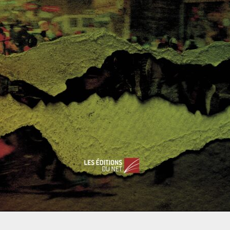
delà du communisme
Souvent réduit à la position d’État satellite de
l’URSS, puis considéré comme le dernier régime
stalinien au monde, la République
Read More