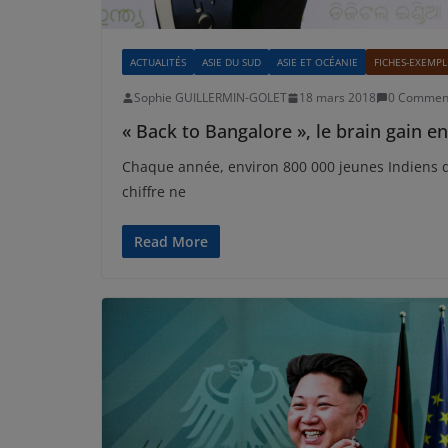
ACTUALITÉS
ASIE DU SUD
ASIE ET OCÉANIE
FICHES-EXEMPL
Sophie GUILLERMIN-GOLET
18 mars 2018
0 Commen
« Back to Bangalore », le brain gain e
Chaque année, environ 800 000 jeunes Indiens déc
chiffre ne
Read More