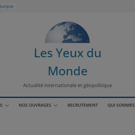
 turque
t
lit
Les Yeux du
s de la
Monde
seaux
tional
Actualité internationale et géopolitique
S
NOS OUVRAGES
RECRUTEMENT
QUI SOMMES