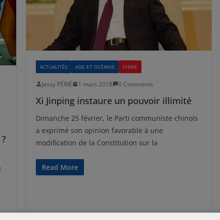
ACTUALITÉS
ASIE ET OCÉANIE
CHINE
Jessy PÉRIÉ
1 mars 2018
0 Comments
Xi Jinping instaure un pouvoir illimité
Dimanche 25 février, le Parti communiste chinois
a exprimé son opinion favorable à une
 ?
modification de la Constitution sur la
Read More
x