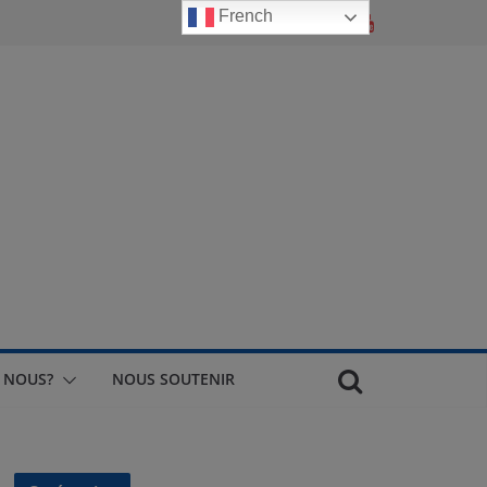
French
 NOUS?
NOUS SOUTENIR