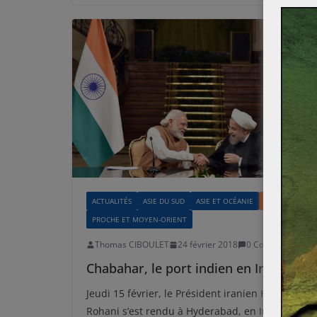
ACTUALITÉS
ASIE DU SUD
ASIE ET OCÉANIE
INDE
PROCHE ET MOYEN-ORIENT
Thomas CIBOULET
24 février 2018
0 Comments
Chabahar, le port indien en Iran
Jeudi 15 février, le Président iranien Hassan
Rohani s’est rendu à Hyderabad, en Inde,