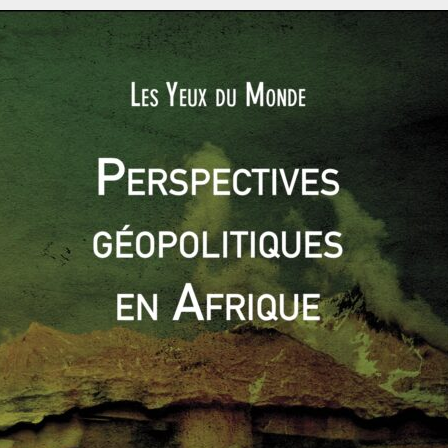
1939 - 1973
ASIE DU NORD-EST
ASIE ET OCÉANIE
EVÉNEMENTS
EX-MONDE SOCIALISTE
Fabien HERBERT
21 février 2018
1 Comment
L’idéologie nord-coréenne Juche, au-