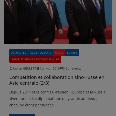
ACTUALITÉS
ASIE ET OCÉANIE
CHINE
EUROPE
RUSSIE ET ESPACES POST-SOVIÉTIQUES
Fabien HERBERT
9 janvier 2019
0 Comments
Compétition et collaboration sino-russe en
Asie centrale (2/3)
Depuis 2014 et le conflit ukrainien, l’Europe et la Russie
vivent une crise diplomatique de grande ampleur,
chacune étant persuadée