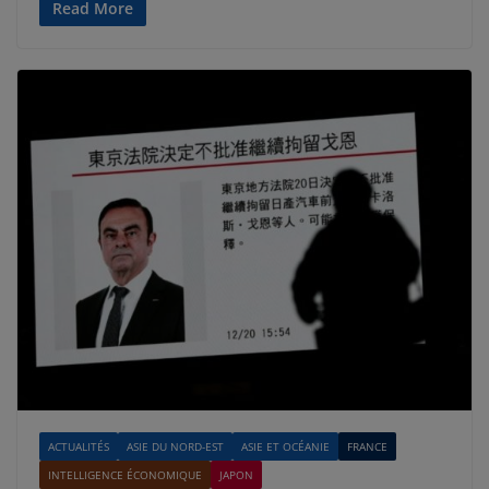
Read More
ACTUALITÉS
ASIE DU NORD-EST
ASIE ET OCÉANIE
FRANCE
INTELLIGENCE ÉCONOMIQUE
JAPON