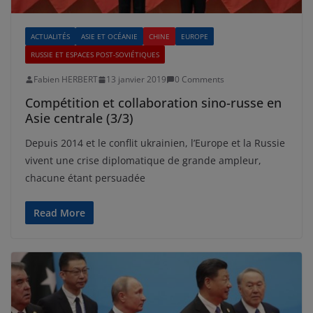
ACTUALITÉS
ASIE ET OCÉANIE
CHINE
EUROPE
RUSSIE ET ESPACES POST-SOVIÉTIQUES
Fabien HERBERT
13 janvier 2019
0 Comments
Compétition et collaboration sino-russe en
Asie centrale (3/3)
Depuis 2014 et le conflit ukrainien, l’Europe et la Russie
vivent une crise diplomatique de grande ampleur,
chacune étant persuadée
Read More