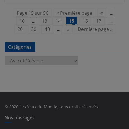
Page 15 sur 56
« Première page
«
…
10
…
13
14
15
16
17
…
20
30
40
…
»
Dernière page »
Catégories
C
a
t
é
g
o
r
© 2020
Les Yeux du Monde
, tous droits réservés.
i
e
Nos ouvrages
s