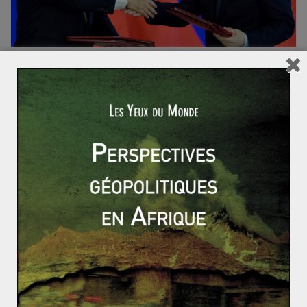
ACTUALITÉS
ASIE ET OCÉANIE
CHINE
EUROPE
RUSSIE ET ESPACES POST-SOVIÉTIQUES
Fabien HERBERT
6 janvier 2019
0 Comments
Compétition et collaboration sino-russe en
Asie centrale (1/3)
Depuis 2014 et le conflit ukrainien, l’Europe et la Russie
vivent une crise diplomatique de grande ampleur,
chacune étant persuadée
Read More