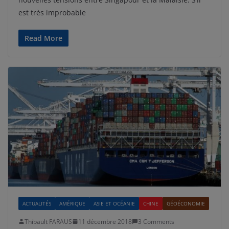
est très improbable
Read More
ACTUALITÉS
AMÉRIQUE
ASIE ET OCÉANIE
CHINE
GÉOÉCONOMIE
Thibault FARAUS
11 décembre 2018
3 Comments