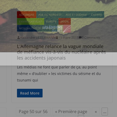
ALLEMAGNE
ASIE DU NORD-EST
ASIE ET OCÉANIE
ENERGIE
ENVIRONNEMENT
EUROPE
JAPON
MONDIALISATION ET ENJEUX
Alexandre LIEBERMANN
15 mars 2011
0 Comments
L’Allemagne relance la vague mondiale
de méfiance vis-à-vis du nucléaire après
les accidents japonais
Les médias ne font que parler de ça, au point
même « d’oublier » les victimes du séisme et du
tsunami qui
Read More
Page 50 sur 56
« Première page
«
…