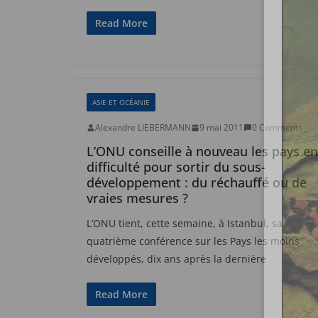
Read More
ASIE ET OCÉANIE
Alexandre LIEBERMANN
9 mai 2011
0 Comments
L’ONU conseille à nouveau les pays en
difficulté pour sortir du sous-
développement : du réchauffé ou de
vraies mesures ?
L’ONU tient, cette semaine, à Istanbul, sa
quatrième conférence sur les Pays les moins
développés, dix ans après la dernière
Read More