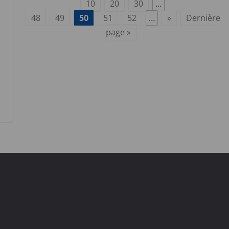
10
20
30
…
48
49
50
51
52
…
»
Dernière
page »