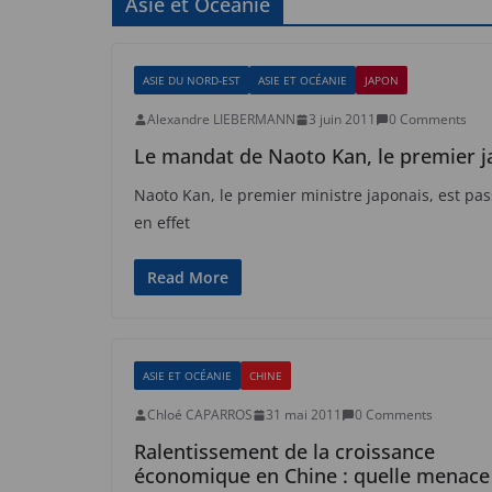
Asie et Océanie
ASIE DU NORD-EST
ASIE ET OCÉANIE
JAPON
Alexandre LIEBERMANN
3 juin 2011
0 Comments
Le mandat de Naoto Kan, le premier ja
Naoto Kan, le premier ministre japonais, est pas
en effet
Read More
ASIE ET OCÉANIE
CHINE
Chloé CAPARROS
31 mai 2011
0 Comments
Ralentissement de la croissance
économique en Chine : quelle menace