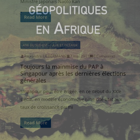
Ministre japonais Naoto Kan
Read More
ASIE DU SUD-EST
ASIE ET OCÉANIE
Alexandre LIEBERMANN
7 mai 2011
0 Comments
Toujours la mainmise du PAP à
Singapour après les dernières élections
générales
Singapour peut être érigée, en ce début du XXIe
siècle, en modèle économique (une cité-Etat aux
taux de croissance parmi
Read More