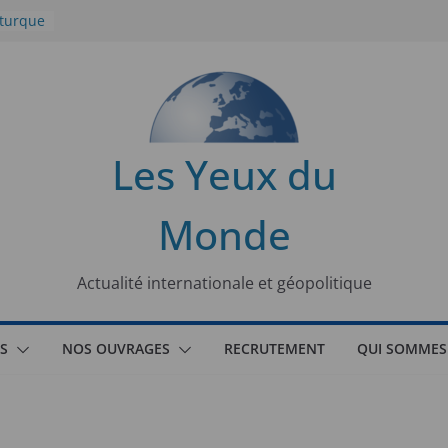
 turque
t
lit
s de la
Les Yeux du
seaux
Monde
tional
Actualité internationale et géopolitique
S
NOS OUVRAGES
RECRUTEMENT
QUI SOMMES