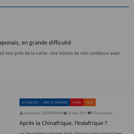
ponais, en grande difficulté
sé tout près de la sortie. Une motion de non-confiance avait
ACTUALITÉS
ASIE ET OCÉANIE
CHINE
INDE
Alexandre LIEBERMANN
24 mai 2011
4 Comments
Après la Chinafrique, l’Indafrique ?
Le Deuxième sommet Inde-Afrique s’est ouvert hier