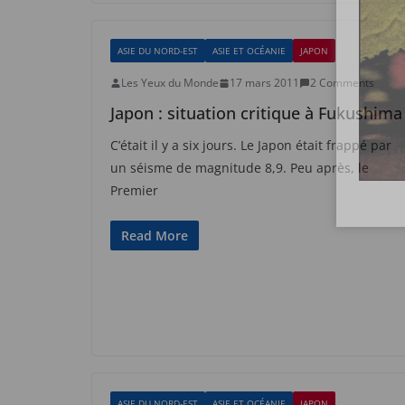
ASIE DU NORD-EST
ASIE ET OCÉANIE
JAPON
Les Yeux du Monde
17 mars 2011
2 Comments
Japon : situation critique à Fukushima
C’était il y a six jours. Le Japon était frappé par
un séisme de magnitude 8,9. Peu après, le
Premier
Read More
ASIE DU NORD-EST
ASIE ET OCÉANIE
JAPON