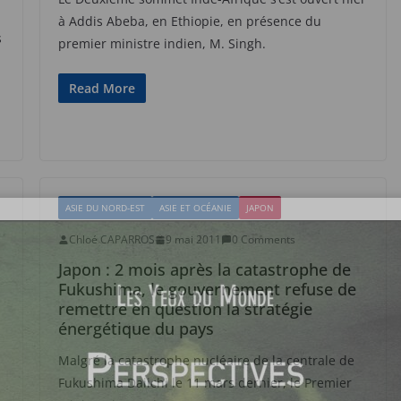
à Addis Abeba, en Ethiopie, en présence du
s
premier ministre indien, M. Singh.
Read More
ASIE DU NORD-EST
ASIE ET OCÉANIE
JAPON
Chloé CAPARROS
9 mai 2011
0 Comments
Japon : 2 mois après la catastrophe de
Fukushima, le gouvernement refuse de
remettre en question la stratégie
énergétique du pays
Malgré la catastrophe nucléaire de la centrale de
Fukushima Daiichi le 11 mars dernier, le Premier