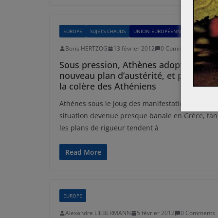
EUROPE
SUJETS CHAUDS
UNION EUROPÉENNE
Boris HERTZOG
13 février 2012
0 Comments
Sous pression, Athènes adopte un
nouveau plan d’austérité, et provoque
la colère des Athéniens
Athènes sous le joug des manifestations, une
situation devenue presque banale en Grèce, tan
les plans de rigueur tendent à
Read More
EUROPE
Alexandre LIEBERMANN
5 février 2012
0 Comments