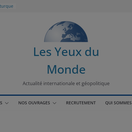
 turque
t
lit
Les Yeux du
s de la
Monde
seaux
tional
Actualité internationale et géopolitique
S
NOS OUVRAGES
RECRUTEMENT
QUI SOMMES