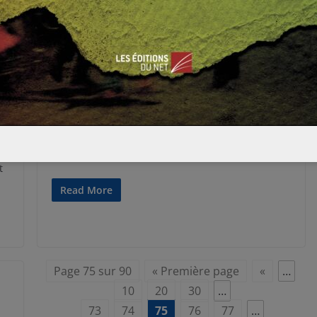
EUROPE
RUSSIE ET ESPACES POST-SOVIÉTIQUES
Julie GIRAUDEAU
12 février 2012
0 Comments
Nouvelles manifestations en Russie
Alors que des manifestations pro et anti-Poutine
ont eu lieu le 4 février, les appels à la
mobilisation des deux
t
Read More
Page 75 sur 90
« Première page
«
…
10
20
30
…
73
74
75
76
77
…