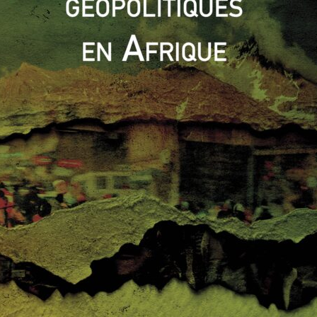
Read More
ACTUALITÉS
ALLEMAGNE
EUROPE
FRANCE
GRANDE-BRETAGNE
UNION EUROPÉENNE
Intervenant Extérieur
18 février 2012
2 Comments
Le rapprochement militaire de la
France et de la Grande-Bretagne, une
nouvelle « Entente Cordiale » contre
l’Allemagne?
,
Au soir de sa domination sur l’Europe, la France
ne se résigne pas. Certes, l’Allemagne, vaillante,
domine les débats en
Read More