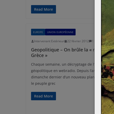
Read More
EUROPE
UNION EUROPÉENNE
Intervenant Extérieur
22 février 2012
1 Comment
Geopolitique – On brûle la « mauvaise
Grèce »
Chaque semaine, un décryptage de l’actualité
géopolitique en webradio. Depuis l’annonce
dimanche dernier d’un nouveau plan d’austérité
le peuple grec
Read More