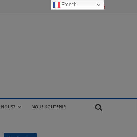
French
 NOUS?
NOUS SOUTENIR