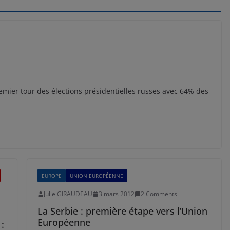
remier tour des élections présidentielles russes avec 64% des
EUROPE
UNION EUROPÉENNE
Julie GIRAUDEAU
3 mars 2012
2 Comments
La Serbie : première étape vers l’Union
Européenne
: