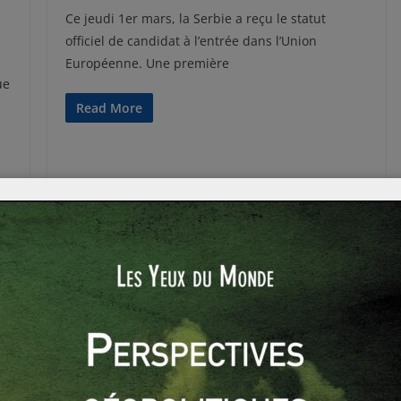
Ce jeudi 1er mars, la Serbie a reçu le statut
officiel de candidat à l’entrée dans l’Union
Européenne. Une première
ue
Read More
ACTUALITÉS
EUROPE
RUSSIE ET ESPACES POST-SOVIÉTIQUES
Sylvain ZUBER
23 février 2012
2 Comments
L’Abkhazie donne des maux de tête à la
Russie
Le président abkhaze, Alexandre Ankvab, a
s
échappé hier à une tentative d’assassinat. Armés
de fusils d’assaut, de lance roquettes et