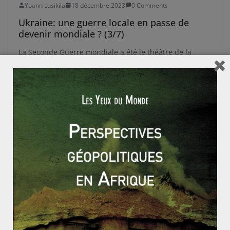
Yoann Lusikila
18 décembre 2023
0 Comments
Ukraine: une guerre locale en passe de
devenir mondiale ? (3/7)
La Seconde Guerre mondiale a été le théâtre de la
montée en puissance du Reich allemand ambitionnant
de faire de
Read More