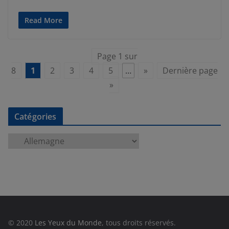
Read More
Page 1 sur
8
1
2
3
4
5
…
»
Dernière page
»
Catégories
C
a
t
é
g
o
r
© 2020
Les Yeux du Monde
, tous droits réservés.
i