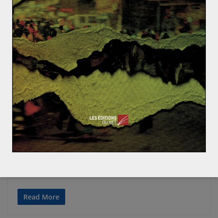
1914 - 1939
ALLEMAGNE
ANTE 1914
ÉTATS-UNIS
EVÉNEMENTS
FRANCE
GÉOPOLITIQUE & RELATIONS INTERNATIONALES
GRANDE-BRETAGNE
HISTOIRE-GÉOGRAPHIE
INTELLIGENCE ÉCONOMIQUE
LE MONDE AVANT 1914
PAYS INDUSTRIALISÉS
Yoann Lusikila
14 décembre 2023
0 Comments
Ukraine: une guerre locale en passe de
devenir mondiale ? (2/7)
Après la chute de l’empire romain, l’Europe est devenue
un continent constamment divisé, où la guerre était la
règle et
Read More