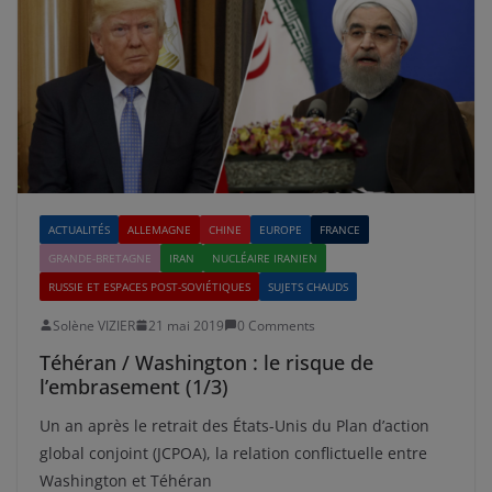
ACTUALITÉS
ALLEMAGNE
CHINE
EUROPE
FRANCE
GRANDE-BRETAGNE
IRAN
NUCLÉAIRE IRANIEN
RUSSIE ET ESPACES POST-SOVIÉTIQUES
SUJETS CHAUDS
Solène VIZIER
21 mai 2019
0 Comments
Téhéran / Washington : le risque de
l’embrasement (1/3)
Un an après le retrait des États-Unis du Plan d’action
global conjoint (JCPOA), la relation conflictuelle entre
Washington et Téhéran