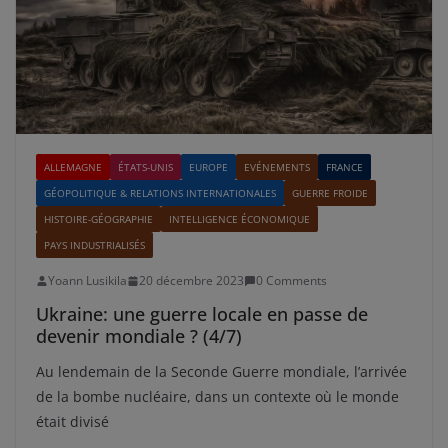
ALLEMAGNE
ÉTATS-UNIS
EUROPE
EVÉNEMENTS
FRANCE
GÉOPOLITIQUE & RELATIONS INTERNATIONALES
GUERRE FROIDE
HISTOIRE-GÉOGRAPHIE
INTELLIGENCE ÉCONOMIQUE
PAYS INDUSTRIALISÉS
Yoann Lusikila
20 décembre 2023
0 Comments
Ukraine: une guerre locale en passe de
devenir mondiale ? (4/7)
Au lendemain de la Seconde Guerre mondiale, l’arrivée
de la bombe nucléaire, dans un contexte où le monde
était divisé