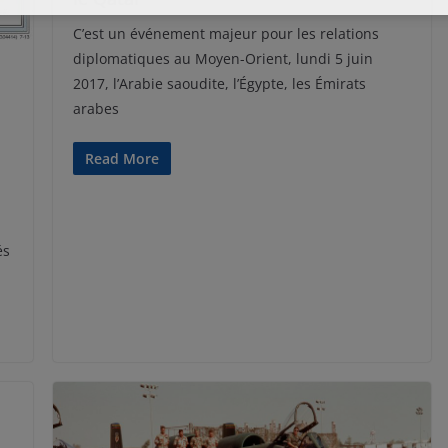
C’est un événement majeur pour les relations
diplomatiques au Moyen-Orient, lundi 5 juin
2017, l’Arabie saoudite, l’Égypte, les Émirats
arabes
Read More
és