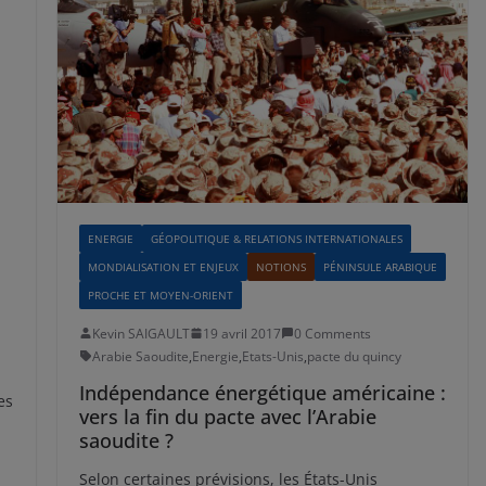
ENERGIE
GÉOPOLITIQUE & RELATIONS INTERNATIONALES
MONDIALISATION ET ENJEUX
NOTIONS
PÉNINSULE ARABIQUE
PROCHE ET MOYEN-ORIENT
Kevin SAIGAULT
19 avril 2017
0 Comments
Arabie Saoudite
,
Energie
,
Etats-Unis
,
pacte du quincy
Indépendance énergétique américaine :
es
vers la fin du pacte avec l’Arabie
saoudite ?
Selon certaines prévisions, les États-Unis