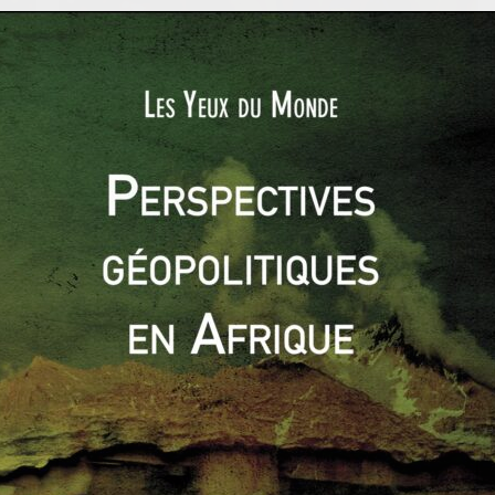
ACTUALITÉS
GÉOÉCONOMIE
PÉNINSULE ARABIQUE
PROCHE ET MOYEN-ORIENT
Hugo CARRIE
27 août 2017
0 Comments
Le sport power qatari : une périlleuse
aubaine ?
A l’occasion de la signature ultra-médiatisée du
brésilien Neymar au Paris Saint-Germain, le Qatar
a réaffirmé ses ambitions en termes
Read More