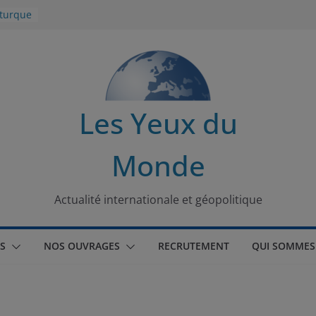
 turque
t
lit
s de la
Les Yeux du
seaux
Monde
tional
Actualité internationale et géopolitique
S
NOS OUVRAGES
RECRUTEMENT
QUI SOMMES