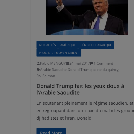
ACTUALITÉS
AMÉRIQUE
PÉNINSULE ARABIQUE
PROCHE ET MOYEN-ORIENT
Pablo MENGUY
24 mai 2017
1 Comment
Arabie Saoudite
,
Donald Trump
,
pacte du quincy
,
Roi Salman
Donald Trump fait les yeux doux à
l’Arabie Saoudite
En soutenant pleinement le régime saoudien, et
en regroupant dans un « axe du mal » les group
djihadistes et l’Iran, Donald
Read More