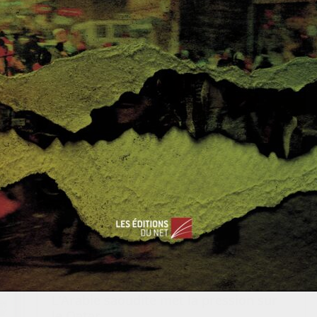
ACTUALITÉS
PÉNINSULE ARABIQUE
PROCHE ET MOYEN-ORIENT
Fabien HERBERT
5 juin 2017
0 Comments
L’Arabie saoudite met la pression sur
le Qatar