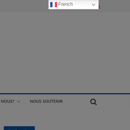
French
 NOUS?
NOUS SOUTENIR