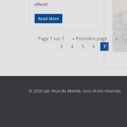
effectif
Read More
Page 7 sur 7
« Première page
«
3
4
5
6
7
© 2020
Les Yeux du Monde
, tous droits réservés.