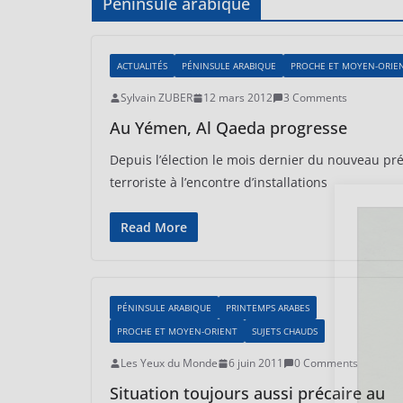
Péninsule arabique
ACTUALITÉS
PÉNINSULE ARABIQUE
PROCHE ET MOYEN-ORIE
Sylvain ZUBER
12 mars 2012
3 Comments
Au Yémen, Al Qaeda progresse
Depuis l’élection le mois dernier du nouveau p
terroriste à l’encontre d’installations
Read More
PÉNINSULE ARABIQUE
PRINTEMPS ARABES
PROCHE ET MOYEN-ORIENT
SUJETS CHAUDS
Les Yeux du Monde
6 juin 2011
0 Comments
Situation toujours aussi précaire au