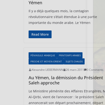
Yémen
Il y a déjà quelques mois, la contagion
révolutionnaire s’était étendue à une partie
importante du monde arabe. Le Yémen
Read More
PÉNINSULE ARABIQUE
PRINTEMPS ARABES
PROCHE ET MOYEN-ORIENT
SUJETS CHAUDS
Alexandre LIEBERMANN
26 mars 2011
0 Comments
Au Yémen, la démission du Président
Saleh approche
Le Ministère yéménite des Affaires Etrangères, 
Al-Qirbi, vient de l’annoncer : le président Saleh
annoncerait son départ prochainement, départ