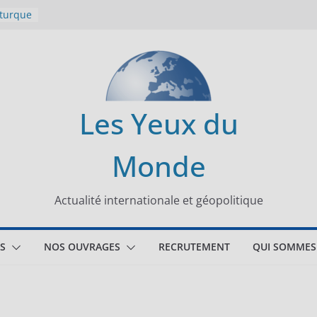
 turque
t
lit
s de la
Les Yeux du
seaux
Monde
tional
Actualité internationale et géopolitique
S
NOS OUVRAGES
RECRUTEMENT
QUI SOMMES