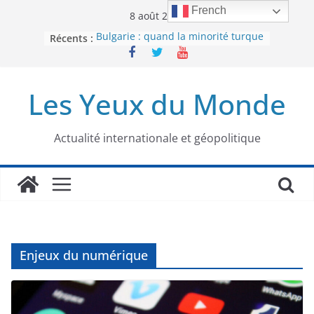
Passer
French
8 août 2026
au
Bulgarie : quand la minorité turque
Récents :
contenu
était contrainte à l’effacement
L’Armée insurrectionnelle
ukrainienne (UPA) : entre conflit
Les Yeux du Monde
mémoriel et lutte pour
l’indépendance
Le conflit oublié : aux racines de la
guerre entre le Pakistan et
Actualité internationale et géopolitique
l’Afghanistan
Majorités numériques et réseaux
sociaux : le tournant international
Le charbon, ou les limites du
modèle énergétique chinois
Enjeux du numérique