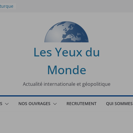
 turque
t
lit
s de la
Les Yeux du
seaux
Monde
tional
Actualité internationale et géopolitique
S
NOS OUVRAGES
RECRUTEMENT
QUI SOMMES