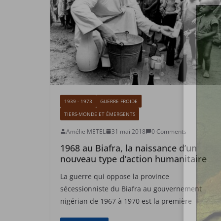
1939 - 1973
GUERRE FROIDE
TIERS-MONDE ET ÉMERGENTS
Amélie METEL
31 mai 2018
0 Comments
1968 au Biafra, la naissance d’un
nouveau type d’action humanitaire
La guerre qui oppose la province
sécessionniste du Biafra au gouvernement
nigérian de 1967 à 1970 est la première –