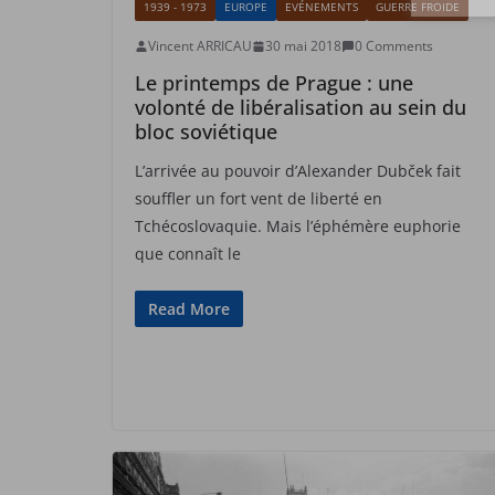
1939 - 1973
EUROPE
EVÉNEMENTS
GUERRE FROIDE
Vincent ARRICAU
30 mai 2018
0 Comments
Le printemps de Prague : une
volonté de libéralisation au sein du
bloc soviétique
L’arrivée au pouvoir d’Alexander Dubček fait
souffler un fort vent de liberté en
Tchécoslovaquie. Mais l’éphémère euphorie
que connaît le
Read More