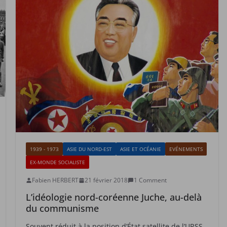
1939 - 1973
ASIE DU NORD-EST
ASIE ET OCÉANIE
EVÉNEMENTS
EX-MONDE SOCIALISTE
Fabien HERBERT
21 février 2018
1 Comment
L’idéologie nord-coréenne Juche, au-delà
du communisme
Souvent réduit à la position d’État satellite de l’URSS,